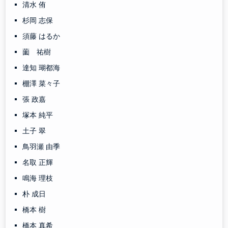
清水 侑
杉岡 志保
須藤 はるか
薗 祐樹
達知 瑚都海
棚澤 菜々子
張 政嘉
塚本 純平
土子 翠
鳥羽瀬 由季
名取 正輝
鳴海 理枝
朴 成日
橋本 樹
橋本 真希