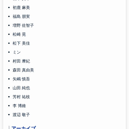
初鹿 麻美
福島 朋実
増野 佐智子
松崎 晃
松下 美佳
ミン
村田 摩紀
森田 真由美
矢嶋 慎吾
山田 純也
芳村 祐枝
李 博維
渡辺 敬子
アーカイブ