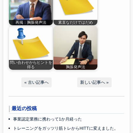
再掲：胸振発声法
素直なだけではだめ
問い合わせからヒントを
得る
胸振発声法
«
古い記事へ
新しい記事へ
»
最近の投稿
事業認定業務に携わって1か月経った
トレーニングをガッツリ筋トレからHITTに変えました。