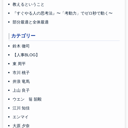
教えるということ
『すぐやる人の思考法』〜「考動力」でゼロ秒で動く〜
部分最適と全体最適
カテゴリー
鈴木 徹司
【人事BLOG】
東 周平
市川 桃子
井浪 竜馬
上山 良子
ウエン 翁 韶毅
江川 知佳
エンマイ
大原 夕奈