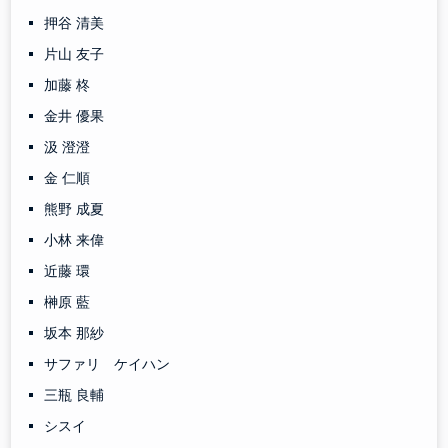
押谷 清美
片山 友子
加藤 柊
金井 優果
汲 澄澄
金 仁順
熊野 成夏
小林 来偉
近藤 環
榊原 藍
坂本 那紗
サファリ ケイハン
三瓶 良輔
シスイ