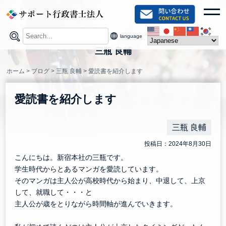
Skip
toggl
to
content
language
三瓶 良輔
ホーム
>
ブログ
>
三瓶 良輔
>
愛読書を紹介します
愛読書を紹介します
三瓶 良輔
投稿日：2024年8月30日
こんにちは。新宿本社の三瓶です。
学生時代からとあるマンガを愛読しています。
そのマンガは主人公が高校時代から始まり、中退して、上京
して、就職して・・・と
主人公が歳をとりながら時間軸が進んでいきます。