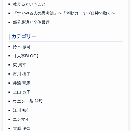
教えるということ
『すぐやる人の思考法』〜「考動力」でゼロ秒で動く〜
部分最適と全体最適
カテゴリー
鈴木 徹司
【人事BLOG】
東 周平
市川 桃子
井浪 竜馬
上山 良子
ウエン 翁 韶毅
江川 知佳
エンマイ
大原 夕奈