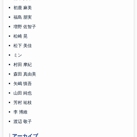
初鹿 麻美
福島 朋実
増野 佐智子
松崎 晃
松下 美佳
ミン
村田 摩紀
森田 真由美
矢嶋 慎吾
山田 純也
芳村 祐枝
李 博維
渡辺 敬子
アーカイブ