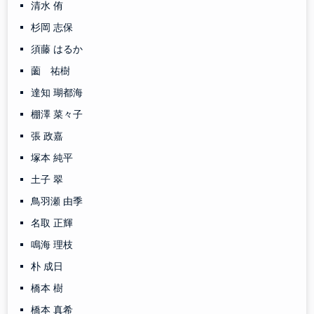
清水 侑
杉岡 志保
須藤 はるか
薗 祐樹
達知 瑚都海
棚澤 菜々子
張 政嘉
塚本 純平
土子 翠
鳥羽瀬 由季
名取 正輝
鳴海 理枝
朴 成日
橋本 樹
橋本 真希