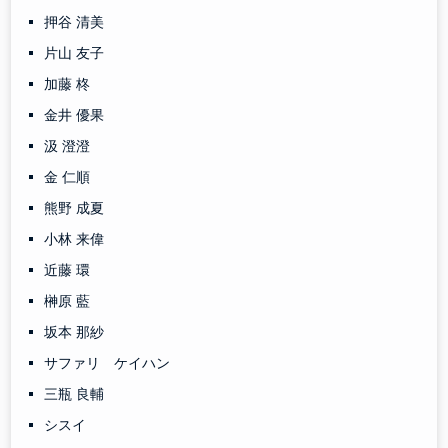
押谷 清美
片山 友子
加藤 柊
金井 優果
汲 澄澄
金 仁順
熊野 成夏
小林 来偉
近藤 環
榊原 藍
坂本 那紗
サファリ ケイハン
三瓶 良輔
シスイ