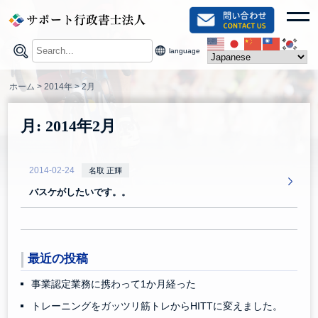
Skip
toggl
to
content
language
ホーム
>
2014年
>
2月
月:
2014年2月
2014-02-24
名取 正輝
バスケがしたいです。。
最近の投稿
事業認定業務に携わって1か月経った
トレーニングをガッツリ筋トレからHITTに変えました。