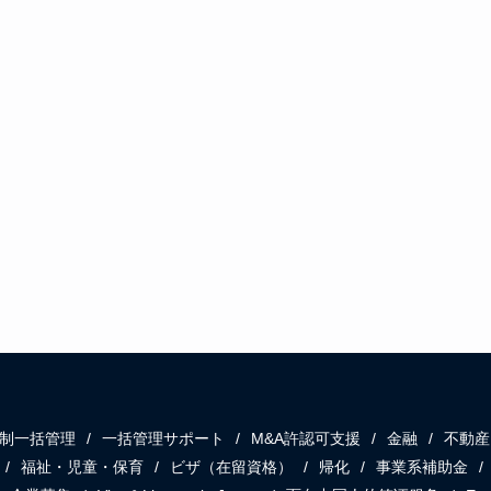
制一括管理
一括管理サポート
M&A許認可支援
金融
不動産
福祉・児童・保育
ビザ（在留資格）
帰化
事業系補助金