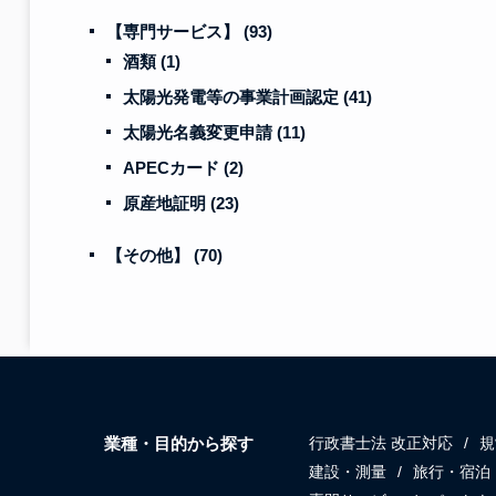
【専門サービス】
(93)
酒類
(1)
太陽光発電等の事業計画認定
(41)
太陽光名義変更申請
(11)
APECカード
(2)
原産地証明
(23)
【その他】
(70)
業種・目的から探す
行政書士法 改正対応
規
建設・測量
旅行・宿泊