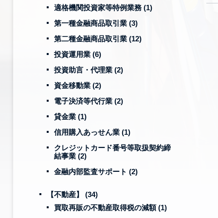
適格機関投資家等特例業務
(1)
第一種金融商品取引業
(3)
第二種金融商品取引業
(12)
投資運用業
(6)
投資助言・代理業
(2)
資金移動業
(2)
電子決済等代行業
(2)
貸金業
(1)
信用購入あっせん業
(1)
クレジットカード番号等取扱契約締
結事業
(2)
金融内部監査サポート
(2)
【不動産】
(34)
買取再販の不動産取得税の減額
(1)