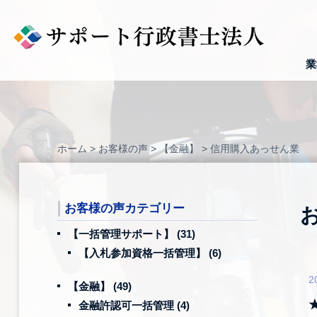
Skip
to
content
業
ホーム
>
お客様の声
>
【金融】
>
信用購入あっせん業
お客様の声カテゴリー
【一括管理サポート】
(31)
【入札参加資格一括管理】
(6)
2
【金融】
(49)
金融許認可一括管理
(4)