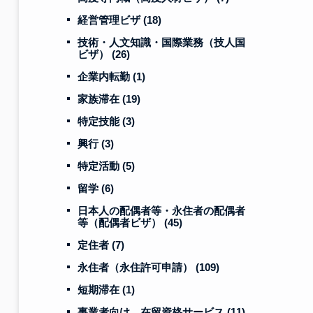
経営管理ビザ
(18)
技術・人文知識・国際業務（技人国
ビザ）
(26)
企業内転勤
(1)
家族滞在
(19)
特定技能
(3)
興行
(3)
特定活動
(5)
留学
(6)
日本人の配偶者等・永住者の配偶者
等（配偶者ビザ）
(45)
定住者
(7)
永住者（永住許可申請）
(109)
短期滞在
(1)
事業者向け 在留資格サービス
(11)