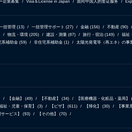
ー企業募集
Visa＆License in Japan
面向中国人的签证服务
Exp
一括管理
(13)
一括管理サポート
(27)
金融
(156)
不動産
(90)
)
物流・環境
(205)
建設・測量
(87)
旅行・宿泊
(149)
福祉
宅系補助金
(59)
非住宅系補助金
(1)
太陽光発電等（再エネ）の事
)
【金融】
(49)
【不動産】
(34)
【医療機器・化粧品・薬局】
福祉・児童・保育】
(3)
【ビザ】
(611)
【帰化】
(30)
【事業
門サービス】
(93)
【その他】
(70)