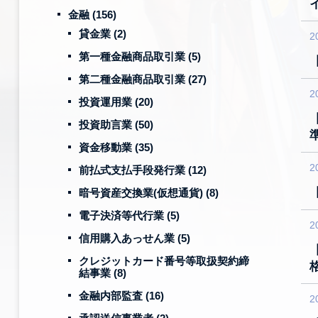
金融
(156)
貸金業
(2)
2
第一種金融商品取引業
(5)
第二種金融商品取引業
(27)
2
投資運用業
(20)
投資助言業
(50)
資金移動業
(35)
2
前払式支払手段発行業
(12)
暗号資産交換業(仮想通貨)
(8)
電子決済等代行業
(5)
2
信用購入あっせん業
(5)
クレジットカード番号等取扱契約締
結事業
(8)
金融内部監査
(16)
2