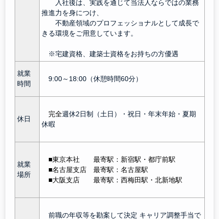
入社後は、実践を通じて当法人ならではの業務
推進力を身につけ、
不動産領域のプロフェッショナルとして成長で
きる環境をご用意しています。
※宅建資格、建築士資格をお持ちの方優遇
就業
9:00～18:00（休憩時間60分）
時間
完全
週休2日制（土日）・祝日・年末年始・夏期
休日
休暇
■東京本社 最寄駅：新宿駅
・都庁前駅
就業
■名古屋支
店
最寄駅：名古屋駅
場所
■大阪支
店
最寄駅：西梅田駅・北新地駅
前職の年収等を勘案して決定 キャリア調整手当で