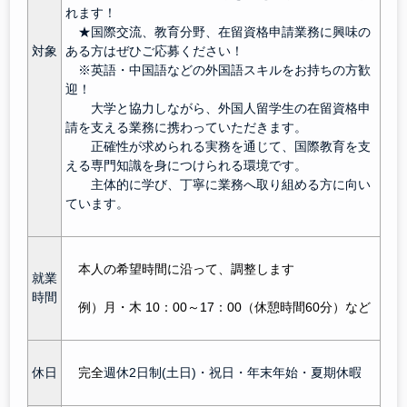
れます！
★国際交流、教育分野、在留資格申請業務に興味の
対象
ある方はぜひご応募ください！
※英語・中国語などの外国語スキルをお持ちの方歓
迎！
大学と協力しながら、外国人留学生の在留資格申
請を支える業務に携わっていただきます。
正確性が求められる実務を通じて、国際教育を支
える専門知識を身につけられる環境です。
主体的に学び、丁寧に業務へ取り組める方に向い
ています。
本人の希望時間に沿って、調整します
就業
時間
例）月・木 10：00～17：00（休憩時間60分）など
休日
完全
週休2日制(土日)・祝日・年末年始・夏期休暇