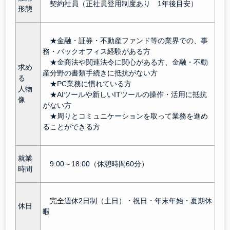
契約社員（正社員登用制度あり 1年後目安）
形態
★金融・証券・不動産ファンド等の業界での、事
務・バックオフィス経験がある方
★金商法や関連法令に関心がある方、金融・不動
求め
産分野の書類手続きに抵抗がない方
る
★PC業務に慣れている方
人物
★AIツールや新しいITツールの操作・活用に抵抗
像
がない方
★周りとコミュニケーションを取って業務を進め
ることができる方
就業
9:00～18:00（休憩時間60分）
時間
完全
週休2日制（土日）・祝日・年末年始・夏期休
休日
暇