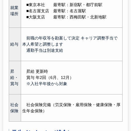
■東京本社 最寄駅：新宿駅
・都庁前駅
就業
■名古屋支
店
最寄駅：名古屋駅
場所
■大阪支
店
最寄駅：西梅田駅・北新地駅
前職の年収等を勘案して決定 キャリア調整手当で
給与
本人希望と調整します
通勤手当は別途支給
昇
昇給 更新時
給・
賞与 年2回（6月、12月）
賞与
※入社半年後から対象
社会
社会保険完備（労災保険・雇用保険・健康保険・厚
保険
生年金保険）