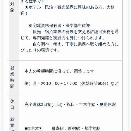
える仕事です！
対
★ホテル・民泊・観光業界に興味のある方、大歓
象
迎！
※宅建資格保有者・法学部生歓迎
観光・宿泊業界の発展を支える許認可実務を通
じて、専門知識と実践力を身につけられます。
自ら調べ、考え、丁寧に業務へ取り組める方に
ぴったりの環境です。
就
本人の希望時間に沿って、調整します
業
時
例）月・木 10：00～17：00（休憩時間60分）など
間
休
完全
週休2日制(土日)・祝日・年末年始・夏期休暇
日
就
業
■東京本社 最寄駅：新宿駅
・都庁前駅