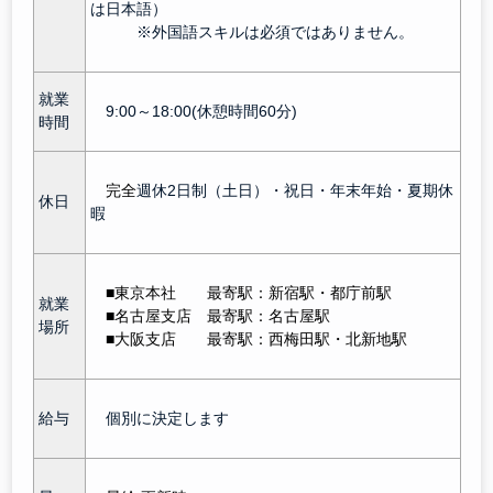
は日本語）
※外国語スキルは必須ではありません。
就業
9:00～18:00(休憩時間60分)
時間
完全
週休2日制（土日）・祝日・年末年始・夏期休
休日
暇
■東京本社 最寄駅：新宿駅
・都庁前駅
就業
■名古屋支
店
最寄駅：名古屋駅
場所
■大阪支
店
最寄駅：西梅田駅・北新地駅
給与
個別に決定します