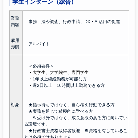
学生インターン（総合）
業務
事務、法令調査、行政申請、DX・AI活用の促進
内容
雇用
アルバイト
形態
＜必須要件＞
・大学生、大学院生、専門学生
・
1年以上継続勤務が可能な方
・
週2日以上 16時間以上勤務できる方
対象
★指示待ちではなく、自ら考え行動できる方
★実務を通じて積極的に学べる方
※受け身ではなく、成長意欲のある方に向いてい
る環境です。
★行政書士資格取得者歓迎 ※資格を有しているこ
とは必須ではありません。