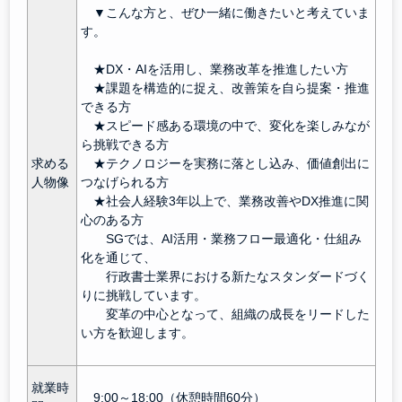
▼こんな方と、ぜひ一緒に働きたいと考えていま
す。
★DX・AIを活用し、業務改革を推進したい方
★課題を構造的に捉え、改善策を自ら提案・推進
できる方
★スピード感ある環境の中で、変化を楽しみなが
ら挑戦できる方
求める
★テクノロジーを実務に落とし込み、価値創出に
人物像
つなげられる方
★社会人経験3年以上で、業務改善やDX推進に関
心のある方
SGでは、AI活用・業務フロー最適化・仕組み
化を通じて、
行政書士業界における新たなスタンダードづく
りに挑戦しています。
変革の中心となって、組織の成長をリードした
い方を歓迎します。
就業時
9:00～18:00（休憩時間60分）