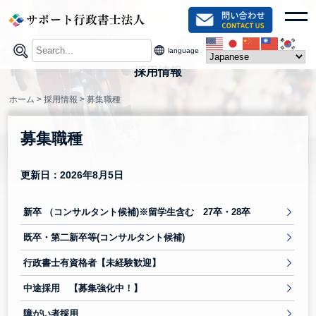
Skip
toggl
to
content
language
採用情報
ホーム
>
採用情報
>
募集職種
募集職種
更新日：2026年8月5日
新卒 （コンサルタント候補)※留学生含む 27卒・28卒
既卒・第二新卒等(コンサルタント候補)
行政書士有資格者【未経験歓迎】
中途採用 【募集強化中！】
障がい者採用