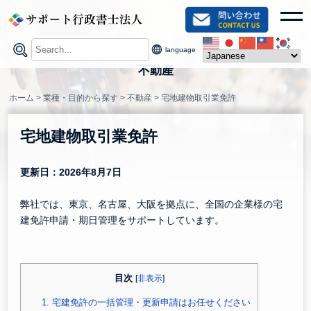
Skip
toggl
to
content
language
不動産
ホーム
>
業種・目的から探す
>
不動産
>
宅地建物取引業免許
宅地建物取引業免許
更新日：2026年8月7日
弊社では、東京、名古屋、大阪を拠点に、全国の企業様の宅
建免許申請・期日管理をサポートしています。
目次
[
非表示
]
1.
宅建免許の一括管理・更新申請はお任せください