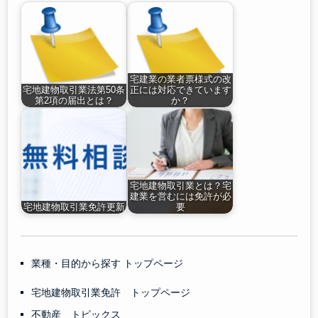
宅建業の業者票様式の改
宅地建物取引業法第50条
正には対応できています
第2項の届出とは？
か？
宅地建物取引業とは？宅
建業を営むには免許が必
宅地建物取引業免許更新
要
業種・目的から探す トップページ
宅地建物取引業免許 トップページ
不動産 トピックス