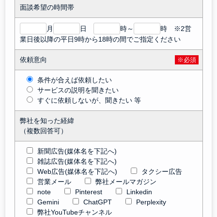
面談希望の時間帯
月
日
時～
時 ※2営
業日後以降の平日9時から18時の間でご指定ください
依頼意向
※必須
条件が合えば依頼したい
サービスの説明を聞きたい
すぐに依頼しないが、聞きたい 等
弊社を知った経緯
（複数回答可）
新聞広告(媒体名を下記へ)
雑誌広告(媒体名を下記へ)
Web広告(媒体名を下記へ)
タクシー広告
営業メール
弊社メールマガジン
note
Pinterest
Linkedin
Gemini
ChatGPT
Perplexity
弊社YouTubeチャンネル