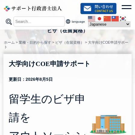
Skip
toggl
to
content
language
ビザ（在留資格）
ホーム
>
業種・目的から探す
>
ビザ（在留資格）
>
大学向けCOE申請サポー
ト
大学向けCOE申請サポート
更新日：2026年8月5日
留学生のビザ申
請を