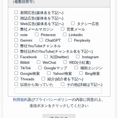
（複数回答可）
新聞広告(媒体名を下記へ)
雑誌広告(媒体名を下記へ)
Web広告(媒体名を下記へ)
タクシー広告
弊社メールマガジン
営業メール
note
Pinterest
Linkedin
Gemini
ChatGPT
Perplexity
弊社YouTubeチャンネル
弊社以外のYouTube(チャンネル名を下記へ)
Facebook
X(旧twitter)
Instagram
Bilibili
WeChat
RED(小紅書)
TikTok
Googleマップ
補助エンジン
Google検索
Yahoo!検索
Bing検索
Threads
紹介(紹介者を下記へ)
以前から知っていた
その他(詳細は下記へ)
利用規約
及び
プライバシーポリシー
の内容に同意の上、
送信ボタンをクリックしてください