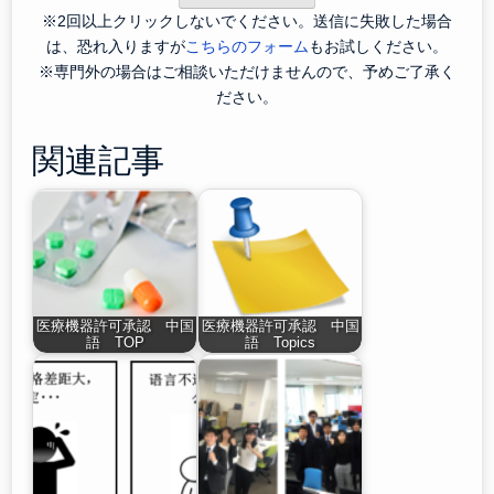
※2回以上クリックしないでください。送信に失敗した場合
は、恐れ入りますが
こちらのフォーム
もお試しください。
※専門外の場合はご相談いただけませんので、予めご了承く
ださい。
関連記事
医療機器許可承認 中国
医療機器許可承認 中国
語 TOP
語 Topics