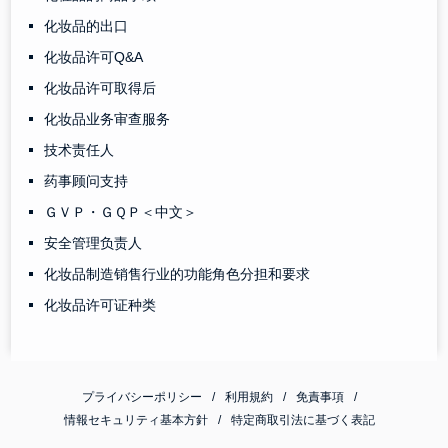
化妆品的出口
化妆品许可Q&A
化妆品许可取得后
化妆品业务审查服务
技术责任人
药事顾问支持
ＧＶＰ・ＧＱＰ＜中文＞
安全管理负责人
化妆品制造销售行业的功能角色分担和要求
化妆品许可证种类
プライバシーポリシー
利用規約
免責事項
情報セキュリティ基本方針
特定商取引法に基づく表記