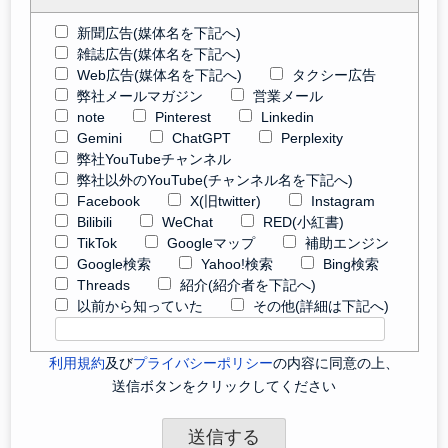
新聞広告(媒体名を下記へ)
雑誌広告(媒体名を下記へ)
Web広告(媒体名を下記へ)
タクシー広告
弊社メールマガジン
営業メール
note
Pinterest
Linkedin
Gemini
ChatGPT
Perplexity
弊社YouTubeチャンネル
弊社以外のYouTube(チャンネル名を下記へ)
Facebook
X(旧twitter)
Instagram
Bilibili
WeChat
RED(小紅書)
TikTok
Googleマップ
補助エンジン
Google検索
Yahoo!検索
Bing検索
Threads
紹介(紹介者を下記へ)
以前から知っていた
その他(詳細は下記へ)
利用規約
及び
プライバシーポリシー
の内容に同意の上、
送信ボタンをクリックしてください