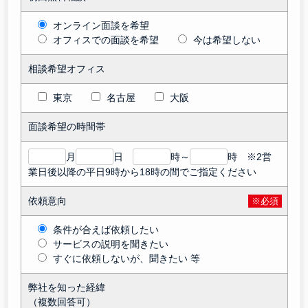
オンライン面談を希望
オフィスでの面談を希望
今は希望しない
相談希望オフィス
東京
名古屋
大阪
面談希望の時間帯
月
日
時～
時 ※2営
業日後以降の平日9時から18時の間でご指定ください
依頼意向
※必須
条件が合えば依頼したい
サービスの説明を聞きたい
すぐに依頼しないが、聞きたい 等
弊社を知った経緯
（複数回答可）