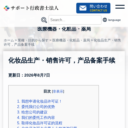
Skip
toggl
to
content
language
医療機器・化粧品・薬局
ホーム
>
業種・目的から探す
>
医療機器・化粧品・薬局
>
化妆品生产・销售
许可，产品备案手续
化妆品生产・销售许可，产品备案手续
更新日：2026年8月7日
目次
[
非表示
]
1.
我想申请化妆品许可证！
2.
委托我们公司的优势
3.
给您公司的建议
4.
我们的委托工作内容
5.
取得化妆品许可证的流程