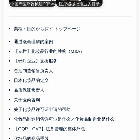
中国产医疗器械进军日本
医疗器械批准业务目录
業種・目的から探す トップページ
通过漫画理解的案例
【专栏】化妆品行业的并购（M&A）
【针对企业】支援服务
总括制造销售负责人
日本化妆品的定义
品质保证负责人
关于医药咨询
关于化妆品许可证申请的帮助
化妆品制造销售许可业是什么／化妆品制造业是什么
【GQP・GVP】法务管理的整体外包
化粧品的商品手续