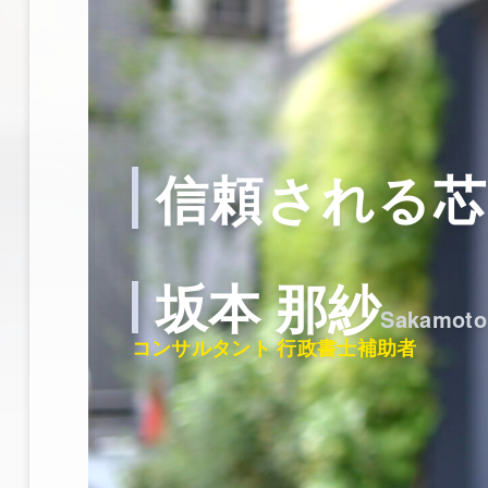
信頼される
坂本 那紗
Sakamoto
コンサルタント 行政書士補助者