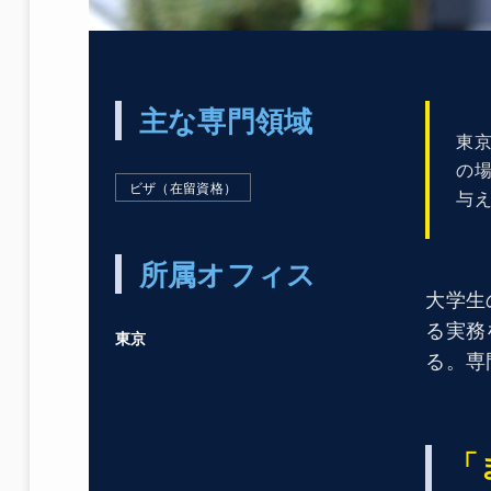
主な専門領域
東
の
ビザ（在留資格）
与
所属オフィス
大学生
る実務
東京
る。専
「