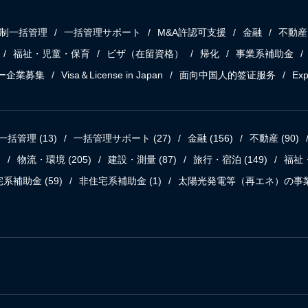
制一括管理
一括管理サポート
M&A許認可支援
金融
不動産
福祉・児童・保育
ビザ（在留資格）
帰化
事業系補助金
ー企業募集
Visa＆License in Japan
面向中国人的签证服务
Exp
一括管理
(13)
一括管理サポート
(27)
金融
(156)
不動産
(90)
)
物流・環境
(205)
建設・測量
(87)
旅行・宿泊
(149)
福祉
宅系補助金
(59)
非住宅系補助金
(1)
太陽光発電等（再エネ）の事