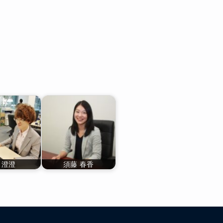
 澄澄
須藤 春香