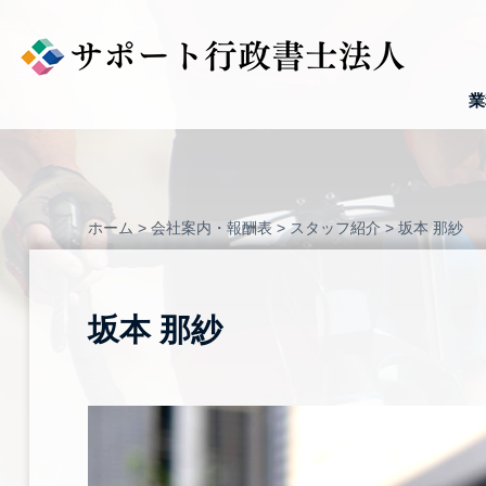
Skip
to
content
業
ホーム
>
会社案内・報酬表
>
スタッフ紹介
>
坂本 那紗
坂本 那紗