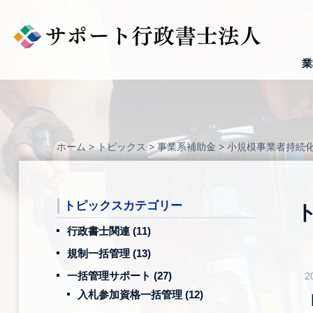
Skip
to
content
業
ホーム
>
トピックス
>
事業系補助金
>
小規模事業者持続
トピックスカテゴリー
行政書士関連
(11)
規制一括管理
(13)
一括管理サポート
(27)
2
入札参加資格一括管理
(12)