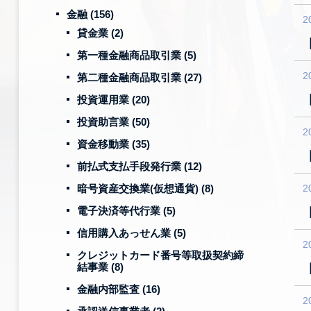
金融
(156)
2
貸金業
(2)
第一種金融商品取引業
(5)
2
第二種金融商品取引業
(27)
投資運用業
(20)
投資助言業
(50)
2
資金移動業
(35)
前払式支払手段発行業
(12)
暗号資産交換業(仮想通貨)
(8)
2
電子決済等代行業
(5)
信用購入あっせん業
(5)
2
クレジットカード番号等取扱契約締
結事業
(8)
金融内部監査
(16)
2