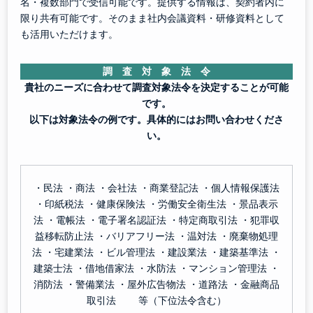
名・複数部門で受信可能です。提供する情報は、契約者内に
限り共有可能です。そのまま社内会議資料・研修資料として
も活用いただけます。
調 査 対 象 法 令
貴社のニーズに合わせて調査対象法令を決定することが可能
です。
以下は対象法令の例です。具体的にはお問い合わせくださ
い。
・民法 ・商法 ・会社法 ・商業登記法 ・個人情報保護法
・印紙税法 ・健康保険法 ・労働安全衛生法 ・景品表示
法 ・電帳法 ・電子署名認証法 ・特定商取引法 ・犯罪収
益移転防止法 ・バリアフリー法 ・温対法 ・廃棄物処理
法 ・宅建業法 ・ビル管理法 ・建設業法 ・建築基準法 ・
建築士法 ・借地借家法 ・水防法 ・マンション管理法 ・
消防法 ・警備業法 ・屋外広告物法 ・道路法 ・金融商品
取引法 等（下位法令含む）