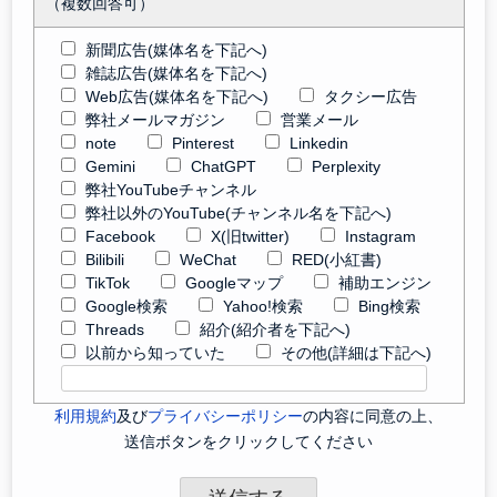
（複数回答可）
新聞広告(媒体名を下記へ)
雑誌広告(媒体名を下記へ)
Web広告(媒体名を下記へ)
タクシー広告
弊社メールマガジン
営業メール
note
Pinterest
Linkedin
Gemini
ChatGPT
Perplexity
弊社YouTubeチャンネル
弊社以外のYouTube(チャンネル名を下記へ)
Facebook
X(旧twitter)
Instagram
Bilibili
WeChat
RED(小紅書)
TikTok
Googleマップ
補助エンジン
Google検索
Yahoo!検索
Bing検索
Threads
紹介(紹介者を下記へ)
以前から知っていた
その他(詳細は下記へ)
利用規約
及び
プライバシーポリシー
の内容に同意の上、
送信ボタンをクリックしてください