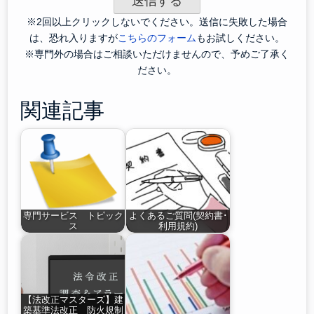
※2回以上クリックしないでください。送信に失敗した場合
は、恐れ入りますが
こちらのフォーム
もお試しください。
※専門外の場合はご相談いただけませんので、予めご了承く
ださい。
関連記事
専門サービス トピック
よくあるご質問(契約書･
ス
利用規約)
【法改正マスターズ】建
築基準法改正 防火規制