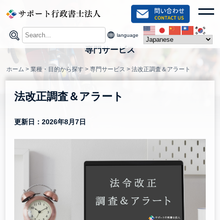
Skip
toggl
to
content
language
専門サービス
ホーム
>
業種・目的から探す
>
専門サービス
>
法改正調査＆アラート
法改正調査＆アラート
更新日：2026年8月7日