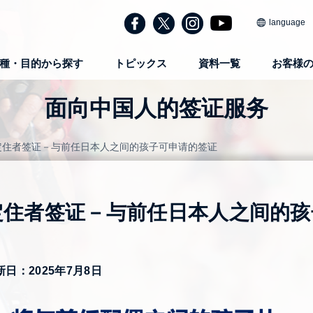
language
種・目的から探す
トピックス
資料一覧
お客様
面向中国人的签证服务
定住者签证－与前任日本人之间的孩子可申请的签证
定住者签证－与前任日本人之间的孩
新日：2025年7月8日