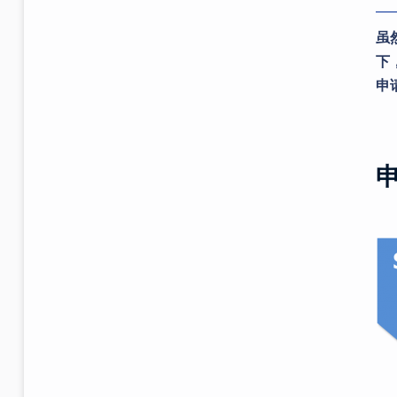
虽
下
申