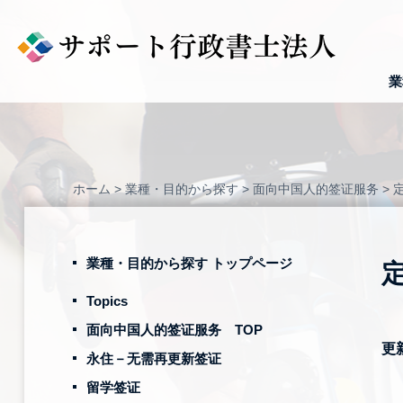
Skip
to
content
業
ホーム
>
業種・目的から探す
>
面向中国人的签证服务
>
業種・目的から探す トップページ
Topics
面向中国人的签证服务 TOP
更
永住－无需再更新签证
留学签证