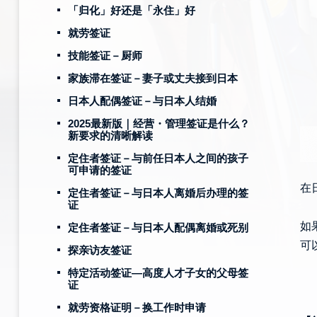
「归化」好还是「永住」好
就劳签证
技能签证－厨师
家族滞在签证－妻子或丈夫接到日本
日本人配偶签证－与日本人结婚
2025最新版｜经营・管理签证是什么？
新要求的清晰解读
定住者签证－与前任日本人之间的孩子
可申请的签证
在
定住者签证－与日本人离婚后办理的签
证
如
定住者签证－与日本人配偶离婚或死别
可
探亲访友签证
特定活动签证—高度人才子女的父母签
证
就劳资格证明－换工作时申请