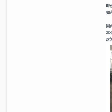
即
如
因
本
欢