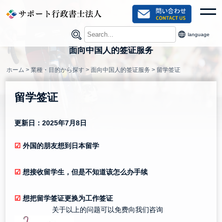
Skip
toggl
to
content
language
面向中国人的签证服务
ホーム
>
業種・目的から探す
>
面向中国人的签证服务
>
留学签证
留学签证
更新日：2025年7月8日
☑
外国的朋友想到日本留学
☑
想接收留学生，但是不知道该怎么办手续
☑
想把留学签证更换为工作签证
关于以上的问题可以免费向我们咨询