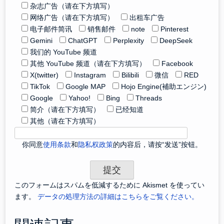
杂志广告（请在下方填写）
网络广告（请在下方填写）
出租车广告
电子邮件简讯
销售邮件
note
Pinterest
Gemini
ChatGPT
Perplexity
DeepSeek
我们的 YouTube 频道
其他 YouTube 频道（请在下方填写）
Facebook
X(twitter)
Instagram
Bilibili
微信
RED
TikTok
Google MAP
Hojo Engine(補助エンジン)
Google
Yahoo!
Bing
Threads
简介（请在下方填写）
已经知道
其他（请在下方填写）
你同意
使用条款
和
隐私权政策
的内容后，请按“发送”按钮。
このフォームはスパムを低減するために Akismet を使ってい
ます。
データの処理方法の詳細はこちらをご覧ください。