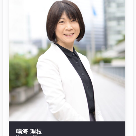
鳴海 理枝