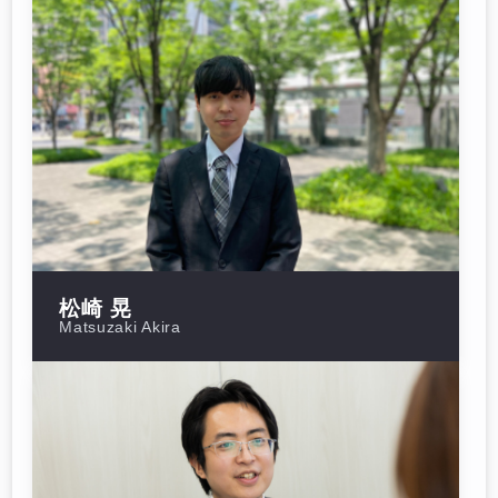
松崎 晃
Matsuzaki Akira