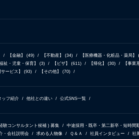
)
【金融】
(49)
【不動産】
(34)
【医療機器・化粧品・薬局】
福祉・児童・保育】
(3)
【ビザ】
(611)
【帰化】
(30)
【事業
門サービス】
(93)
【その他】
(70)
タッフ紹介
他社との違い
公式SNS一覧
( 未経験コンサルタント候補 ) 募集
中途採用・既卒・第二新卒・短時間
介・会社説明会
求める人物像
Ｑ＆Ａ
社員インタビュー
社