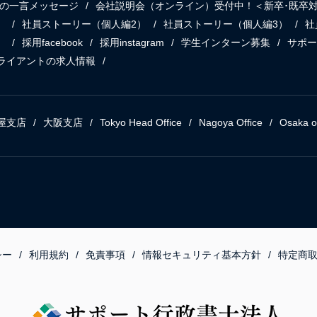
の一言メッセージ
会社説明会（オンライン）受付中！＜新卒･既卒
）
社員ストーリー（個人編2）
社員ストーリー（個人編3）
社
）
採用facebook
採用instagram
学生インターン募集
サポー
ライアントの求人情報
屋支店
大阪支店
Tokyo Head Office
Nagoya Office
Osaka of
シー
利用規約
免責事項
情報セキュリティ基本方針
特定商