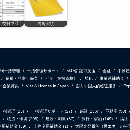
］交付申請
提携実績
制一括管理
一括管理サポート
M&A許認可支援
金融
不動産
福祉・児童・保育
ビザ（在留資格）
帰化
事業系補助金
ー企業募集
Visa＆License in Japan
面向中国人的签证服务
Exp
一括管理
(13)
一括管理サポート
(27)
金融
(156)
不動産
(90)
)
物流・環境
(205)
建設・測量
(87)
旅行・宿泊
(149)
福祉
宅系補助金
(59)
非住宅系補助金
(1)
太陽光発電等（再エネ）の事