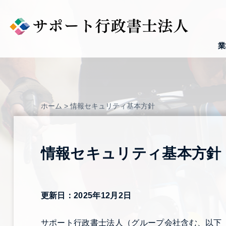
Skip
to
content
業
ホーム
>
情報セキュリティ基本方針
情報セキュリティ基本方針
更新日：2025年12月2日
サポート行政書士法人（グループ会社含む、以下