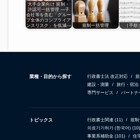
大手企業向け 規制・
許認可一括管理 ―子
会社等を含む「グルー
プ全体のコンプライア
ンスリスク」を低減―
規制一括管理
［手順
業種・目的から探す
行政書士法 改正対応
規
建設・測量
旅行・宿泊
専門サービス
パートナ
トピックス
行政書士関連
(11)
規制
의료기기허가 (한국어)
(10
事業系補助金
(101)
住