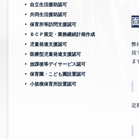
自立生活援助認可
共同生活援助認可
保育所等訪問支援認可
ＢＣＰ策定・業務継続計画作成
児童発達支援認可
弊
括
医療型児童発達支援認可
ま
放課後等デイサービス認可
保育園・こども園設置認可
小規模保育所設置認可
定