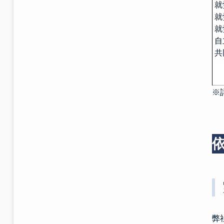
就
就
就
自
共
※
弊