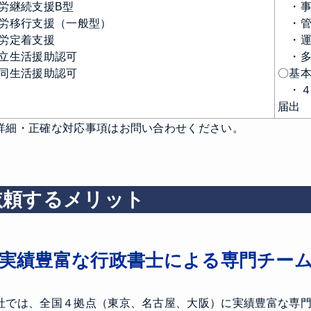
労継続支援B型
・事
労移行支援（一般型）
・管
労定着支援
・運
立生活援助認可
・多
同生活援助認可
〇基
・４
届出
詳細・正確な対応事項はお問い合わせください。
依頼するメリット
実績豊富な行政書士による専門チー
社では、全国４拠点（東京、名古屋、大阪）に実績豊富な専