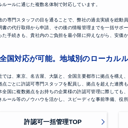
ルルールに通じた複数名体制で対応しています。
数の専門スタッフの目を通ることで、弊社の過去実績を総動
明書の代行取得から申請、その後の情報管理までを一括サポ
った手続きも、貴社内のご負担を最小限に抑えながら、安価
全国対応が可能。地域別のローカル
社では、東京、名古屋、大阪と、全国主要都市に拠点を構え
拠点ごとに許認可専門スタッフを配員し、拠点を超えた連携
本全国に複数拠点をお持ちの企業様の許認可管理に際しても
きルール等のノウハウを活かし、スピーディな事前準備、役
許認可一括管理TOP