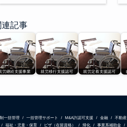
関連記事
就労継続支援事業
就労移行支援認可
就労定着支援認可
制一括管理
一括管理サポート
M&A許認可支援
金融
不動産
福祉・児童・保育
ビザ（在留資格）
帰化
事業系補助金