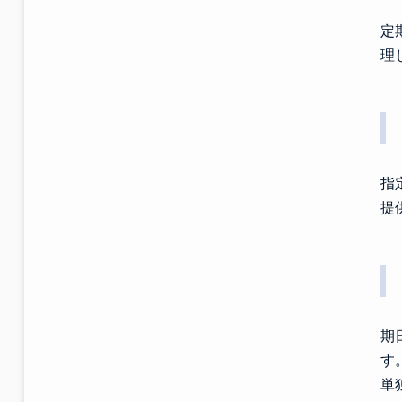
定
理
指
提
期
す
単