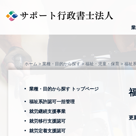
Skip
to
content
業
ホーム
>
業種・目的から探す
>
福祉・児童・保育
>
福祉
業種・目的から探す トップページ
福祉系許認可一括管理
就労継続支援事業
更
就労移行支援認可
就労定着支援認可