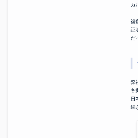
カ
複
証
だ
弊
各
日
続