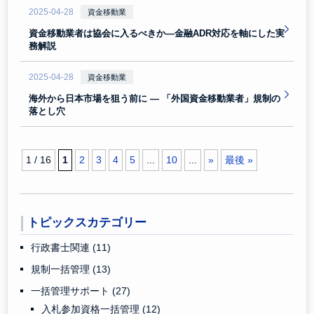
2025-04-28
資金移動業
資金移動業者は協会に入るべきか―金融ADR対応を軸にした実
務解説
2025-04-28
資金移動業
海外から日本市場を狙う前に ― 「外国資金移動業者」規制の
落とし穴
1 / 16
1
2
3
4
5
...
10
...
»
最後 »
トピックスカテゴリー
行政書士関連
(11)
規制一括管理
(13)
一括管理サポート
(27)
入札参加資格一括管理
(12)