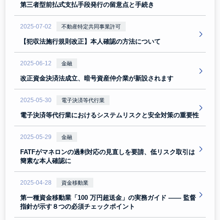
第三者型前払式支払手段発行の留意点と手続き
2025-07-02
不動産特定共同事業許可
【犯収法施行規則改正】本人確認の方法について
2025-06-12
金融
改正資金決済法成立、暗号資産仲介業が新設されます
2025-05-30
電子決済等代行業
電子決済等代行業におけるシステムリスクと安全対策の重要性
2025-05-29
金融
FATFがマネロンの過剰対応の見直しを要請、低リスク取引は
簡素な本人確認に
2025-04-28
資金移動業
第一種資金移動業「100 万円超送金」の実務ガイド —— 監督
指針が示す８つの必須チェックポイント