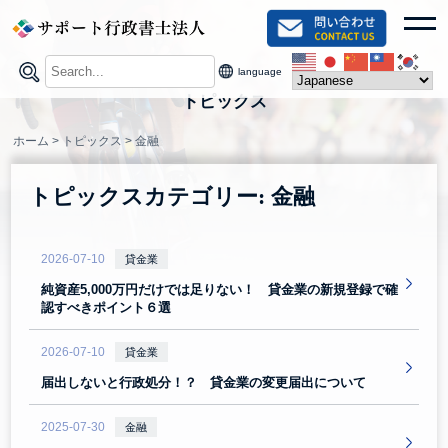
Skip
toggl
to
content
language
トピックス
ホーム
>
トピックス
>
金融
トピックスカテゴリー:
金融
2026-07-10
貸金業
純資産5,000万円だけでは足りない！ 貸金業の新規登録で確
認すべきポイント６選
2026-07-10
貸金業
届出しないと行政処分！？ 貸金業の変更届出について
2025-07-30
金融