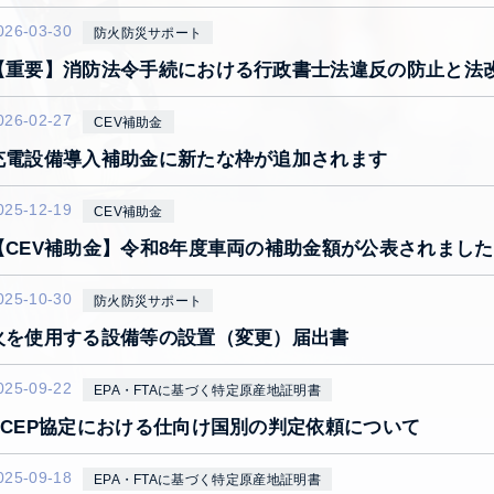
026-03-30
防火防災サポート
【重要】消防法令手続における行政書士法違反の防止と法
026-02-27
CEV補助金
充電設備導入補助金に新たな枠が追加されます
025-12-19
CEV補助金
【CEV補助金】令和8年度車両の補助金額が公表されまし
025-10-30
防火防災サポート
火を使用する設備等の設置（変更）届出書
025-09-22
EPA・FTAに基づく特定原産地証明書
RCEP協定における仕向け国別の判定依頼について
025-09-18
EPA・FTAに基づく特定原産地証明書