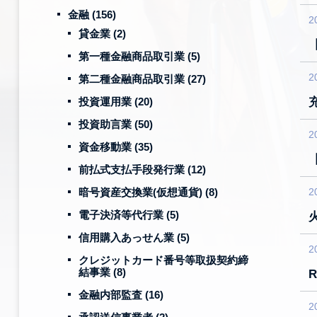
金融
(156)
2
貸金業
(2)
第一種金融商品取引業
(5)
2
第二種金融商品取引業
(27)
投資運用業
(20)
投資助言業
(50)
2
資金移動業
(35)
前払式支払手段発行業
(12)
暗号資産交換業(仮想通貨)
(8)
2
電子決済等代行業
(5)
信用購入あっせん業
(5)
2
クレジットカード番号等取扱契約締
結事業
(8)
金融内部監査
(16)
2