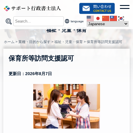
Skip
toggl
to
content
language
福祉・児童・保育
ホーム
>
業種・目的から探す
>
福祉・児童・保育
>
保育所等訪問支援認可
保育所等訪問支援認可
更新日：2026年8月7日