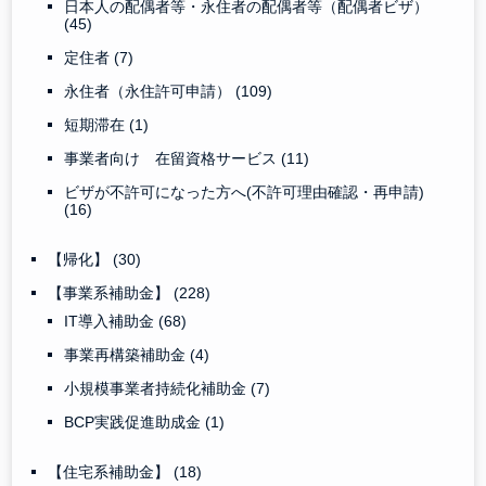
日本人の配偶者等・永住者の配偶者等（配偶者ビザ）
(45)
定住者
(7)
永住者（永住許可申請）
(109)
短期滞在
(1)
事業者向け 在留資格サービス
(11)
ビザが不許可になった方へ(不許可理由確認・再申請)
(16)
【帰化】
(30)
【事業系補助金】
(228)
IT導入補助金
(68)
事業再構築補助金
(4)
小規模事業者持続化補助金
(7)
BCP実践促進助成金
(1)
【住宅系補助金】
(18)