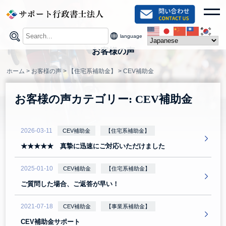
Skip
toggl
to
content
language
お客様の声
ホーム
>
お客様の声
>
【住宅系補助金】
>
CEV補助金
お客様の声カテゴリー:
CEV補助金
2026-03-11
CEV補助金
【住宅系補助金】
★★★★★ 真摯に迅速にご対応いただけました
2025-01-10
CEV補助金
【住宅系補助金】
ご質問した場合、ご返答が早い！
2021-07-18
CEV補助金
【事業系補助金】
CEV補助金サポート