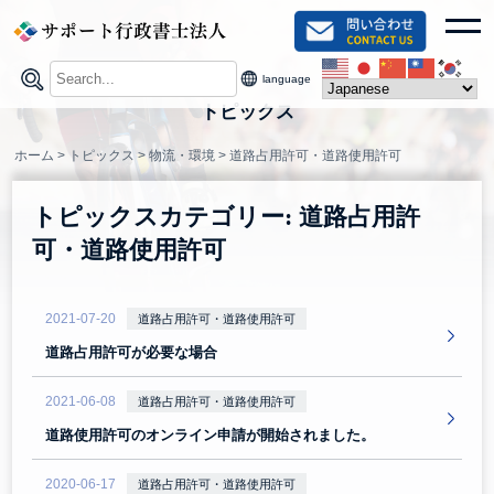
Skip
toggl
to
content
language
トピックス
ホーム
>
トピックス
>
物流・環境
>
道路占用許可・道路使用許可
トピックスカテゴリー:
道路占用許
可・道路使用許可
2021-07-20
道路占用許可・道路使用許可
道路占用許可が必要な場合
2021-06-08
道路占用許可・道路使用許可
道路使用許可のオンライン申請が開始されました。
2020-06-17
道路占用許可・道路使用許可