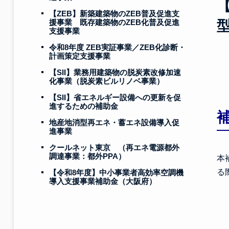
【ZEB】新築建築物のZEB普及促進支
援事業 既存建築物のZEB化普及促進
支援事業
令和8年度 ZEB実証事業／ZEB化診断・
計画策定支援事業
【SII】業務用建築物の脱炭素改修加速
化事業（脱炭素ビルリノベ事業）
【SII】省エネルギー設備への更新を促
進するための補助金
地産地消型再エネ・蓄エネ設備導入促
進事業
クールネット東京 （再エネ電源都外
調達事業：都外PPA）
本
る
【令和8年度】中小事業者高効率空調機
導入支援事業補助金（大阪府）