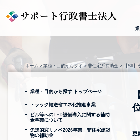
Skip
to
content
業
ホーム
>
業種・目的から探す
>
非住宅系補助金
>
【SII
業種・目的から探す トップページ
トラック輸送省エネ化推進事業
ビル等へのLED設備導入に関する補助
金事業について
先進的窓リノベ2026事業 非住宅建築
更
物の補助金