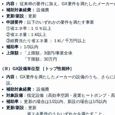
内容：
従来枠の要件に加え、GX要件を満たしたメーカー
補助対象経費：
設備費
更新/新設
：更新
申請要件
：以下のいずれかの要件を満たす事業
①省エネ率 : １０％以上
②省エネ量 : １kl以上
③経費当たり省エネ量 ：１kl／千万円以上
補助率：
1/3以内
上限額：
「上限額」3億円/事業全体
「下限額」30万円
（Ⅲ）GX設備単位型 ［トップ性能枠］
内容：
GX要件を満たしたメーカーの設備のうち、さらに
設。
補助対象経費：
設備費
対象設備
：指定設備（高効率空調・産業ヒートポンプ・
補助率：
更新の場合は1/2以内、新設の場合は1/5以内
更新/新設
：更新
省エネ要件のうちいずれかを満たすこと。