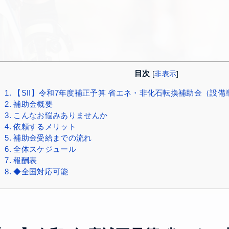
目次
[
非表示
]
1.
【SII】令和7年度補正予算 省エネ・非化石転換補助金（設
2.
補助金概要
3.
こんなお悩みありませんか
4.
依頼するメリット
5.
補助金受給までの流れ
6.
全体スケジュール
7.
報酬表
8.
◆全国対応可能