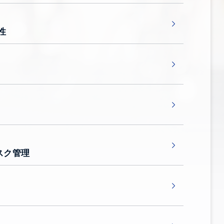
性
スク管理