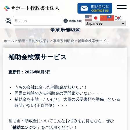
Skip
toggl
to
content
language
事業系補助金
ホーム
>
業種・目的から探す
>
事業系補助金
>
補助金検索サービス
補助金検索サービス
更新日：2026年8月5日
うちの会社に合った補助金が知りたい！
周囲に相談できる補助金の専門家がいない・・・
補助金を申請したいけど、大量の必要書類を準備している
時間がない(正直面倒）・・・
補助金・助成金についてこんなお悩みをお持ちなら、ぜひ
「
補助エンジン
」をご活用ください！