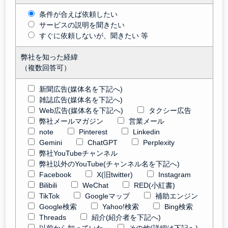
条件が合えば依頼したい
サービスの説明を聞きたい
すぐに依頼しないが、聞きたい 等
弊社を知った経緯
（複数回答可）
新聞広告(媒体名を下記へ)
雑誌広告(媒体名を下記へ)
Web広告(媒体名を下記へ)
タクシー広告
弊社メールマガジン
営業メール
note
Pinterest
Linkedin
Gemini
ChatGPT
Perplexity
弊社YouTubeチャンネル
弊社以外のYouTube(チャンネル名を下記へ)
Facebook
X(旧twitter)
Instagram
Bilibili
WeChat
RED(小紅書)
TikTok
Googleマップ
補助エンジン
Google検索
Yahoo!検索
Bing検索
Threads
紹介(紹介者を下記へ)
以前から知っていた
その他(詳細は下記へ)