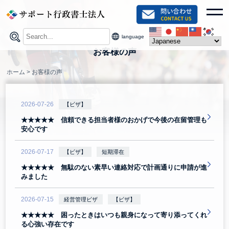
Skip
toggl
to
content
language
お客様の声
ホーム
>
お客様の声
2026-07-26
【ビザ】
★★★★★ 信頼できる担当者様のおかげで今後の在留管理も
安心です
2026-07-17
【ビザ】
短期滞在
★★★★★ 無駄のない素早い連絡対応で計画通りに申請が進
みました
2026-07-15
経営管理ビザ
【ビザ】
★★★★★ 困ったときはいつも親身になって寄り添ってくれ
る心強い存在です