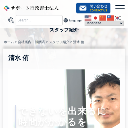
Skip
togg
to
content
language
スタッフ紹介
ホーム
>
会社案内・報酬表
>
スタッフ紹介
>
清水 侑
清水 侑
できないを出来るに
時間がかかるを