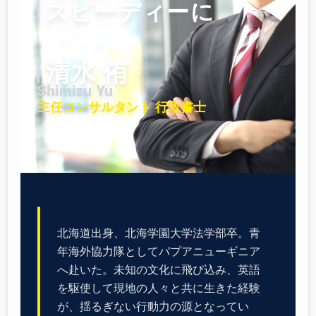
スピーディーに
清水 侑
Shimizu Yu
主任コンサルタント 行政書士
北海道出身、北海学園大学法学部卒。青
年海外協力隊としてパプアニューギニア
へ赴いた。未知の文化に飛び込み、英語
を駆使して現地の人々と共に生きた経験
が、揺るぎない行動力の源となってい