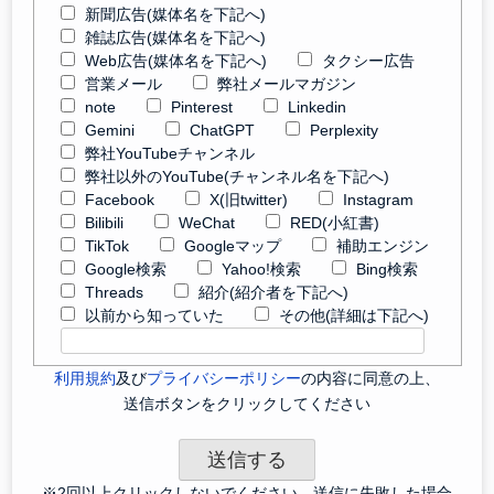
新聞広告(媒体名を下記へ)
雑誌広告(媒体名を下記へ)
Web広告(媒体名を下記へ)
タクシー広告
営業メール
弊社メールマガジン
note
Pinterest
Linkedin
Gemini
ChatGPT
Perplexity
弊社YouTubeチャンネル
弊社以外のYouTube(チャンネル名を下記へ)
Facebook
X(旧twitter)
Instagram
Bilibili
WeChat
RED(小紅書)
TikTok
Googleマップ
補助エンジン
Google検索
Yahoo!検索
Bing検索
Threads
紹介(紹介者を下記へ)
以前から知っていた
その他(詳細は下記へ)
利用規約
及び
プライバシーポリシー
の内容に同意の上、
送信ボタンをクリックしてください
※2回以上クリックしないでください。送信に失敗した場合