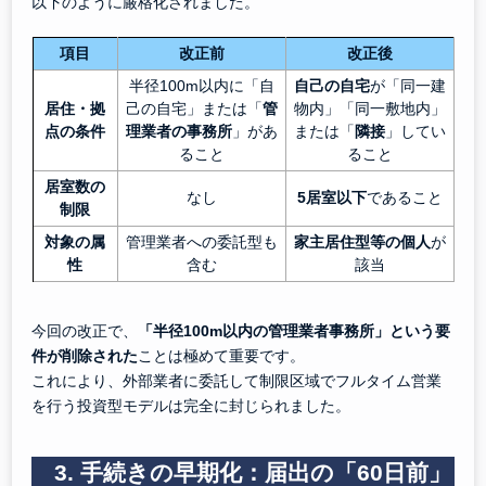
以下のように厳格化されました。
項目
改正前
改正後
半径100m以内に「自
自己の自宅
が「同一建
居住・拠
己の自宅」または「
管
物内」「同一敷地内」
点の条件
理業者の事務所
」があ
または「
隣接
」してい
ること
ること
居室数の
なし
5居室以下
であること
制限
対象の属
管理業者への委託型も
家主居住型等の個人
が
性
含む
該当
今回の改正で、
「半径100m以内の管理業者事務所」という要
件が削除された
ことは極めて重要です。
これにより、外部業者に委託して制限区域でフルタイム営業
を行う投資型モデルは完全に封じられました。
3. 手続きの早期化：届出の「60日前」