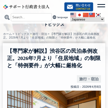
Skip
toggl
to
content
language
トピックス
ホーム
>
トピックス
>
旅行・宿泊
>
【専門家が解説】渋谷区の民泊条例改
正。2026年7月より「住居地域」の制限と「特例要件」が大幅に厳格化
【専門家が解説】渋谷区の民泊条例改
正。2026年7月より「住居地域」の制限
と「特例要件」が大幅に厳格化
旅行・宿泊
投稿日：2026年4月8日