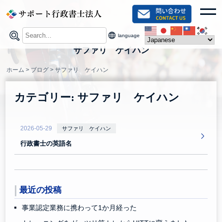
Skip
toggl
to
content
language
サファリ ケイハン
ホーム
>
ブログ
>
サファリ ケイハン
カテゴリー:
サファリ ケイハン
2026-05-29
サファリ ケイハン
行政書士の英語名
最近の投稿
事業認定業務に携わって1か月経った