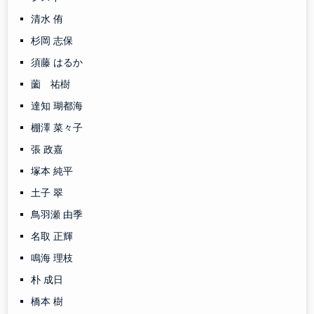
清水 侑
杉岡 志保
須藤 はるか
薗 祐樹
達知 瑚都海
棚澤 菜々子
張 政嘉
塚本 純平
土子 翠
鳥羽瀬 由季
名取 正輝
鳴海 理枝
朴 成日
橋本 樹