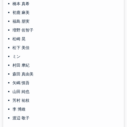
橋本 真希
初鹿 麻美
福島 朋実
増野 佐智子
松崎 晃
松下 美佳
ミン
村田 摩紀
森田 真由美
矢嶋 慎吾
山田 純也
芳村 祐枝
李 博維
渡辺 敬子