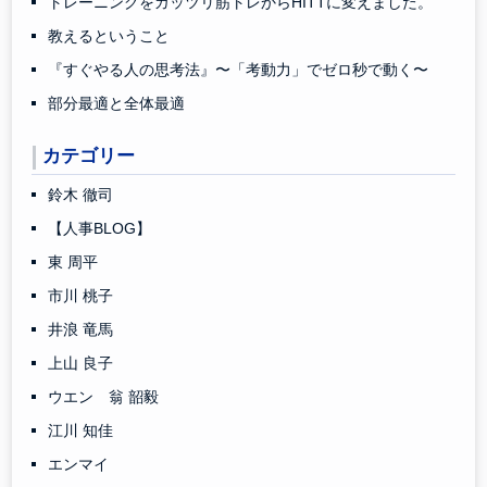
トレーニングをガッツリ筋トレからHITTに変えました。
教えるということ
『すぐやる人の思考法』〜「考動力」でゼロ秒で動く〜
部分最適と全体最適
カテゴリー
鈴木 徹司
【人事BLOG】
東 周平
市川 桃子
井浪 竜馬
上山 良子
ウエン 翁 韶毅
江川 知佳
エンマイ