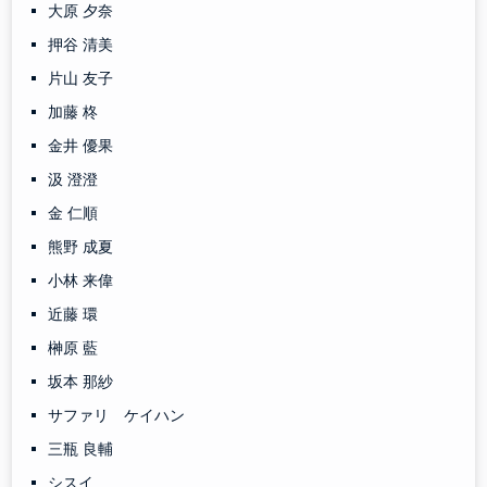
大原 夕奈
押谷 清美
片山 友子
加藤 柊
金井 優果
汲 澄澄
金 仁順
熊野 成夏
小林 来偉
近藤 環
榊原 藍
坂本 那紗
サファリ ケイハン
三瓶 良輔
シスイ