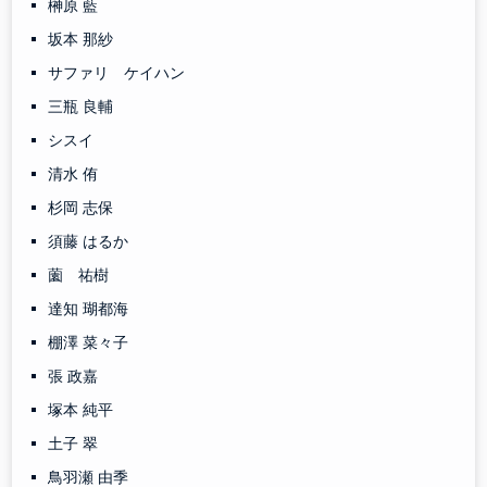
榊原 藍
坂本 那紗
サファリ ケイハン
三瓶 良輔
シスイ
清水 侑
杉岡 志保
須藤 はるか
薗 祐樹
達知 瑚都海
棚澤 菜々子
張 政嘉
塚本 純平
土子 翠
鳥羽瀬 由季