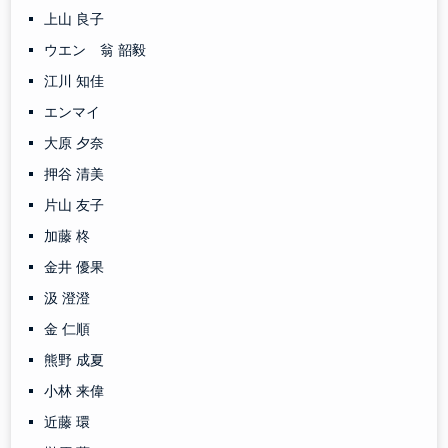
上山 良子
ウエン 翁 韶毅
江川 知佳
エンマイ
大原 夕奈
押谷 清美
片山 友子
加藤 柊
金井 優果
汲 澄澄
金 仁順
熊野 成夏
小林 来偉
近藤 環