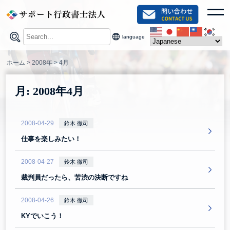
Skip
toggl
to
content
language
ホーム
>
2008年
>
4月
月:
2008年4月
2008-04-29
鈴木 徹司
仕事を楽しみたい！
2008-04-27
鈴木 徹司
裁判員だったら、苦渋の決断ですね
2008-04-26
鈴木 徹司
KYでいこう！