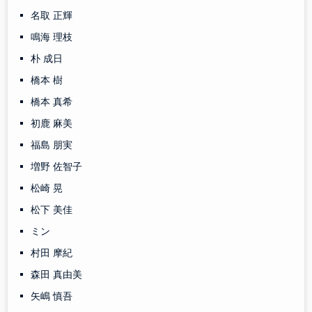
名取 正輝
鳴海 理枝
朴 成日
橋本 樹
橋本 真希
初鹿 麻美
福島 朋実
増野 佐智子
松崎 晃
松下 美佳
ミン
村田 摩紀
森田 真由美
矢嶋 慎吾