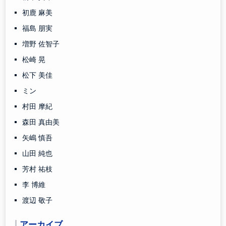
初鹿 麻美
福島 朋実
増野 佐智子
松崎 晃
松下 美佳
ミン
村田 摩紀
森田 真由美
矢嶋 慎吾
山田 純也
芳村 祐枝
李 博維
渡辺 敬子
アーカイブ