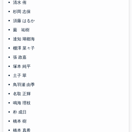
清水 侑
杉岡 志保
須藤 はるか
薗 祐樹
達知 瑚都海
棚澤 菜々子
張 政嘉
塚本 純平
土子 翠
鳥羽瀬 由季
名取 正輝
鳴海 理枝
朴 成日
橋本 樹
橋本 真希