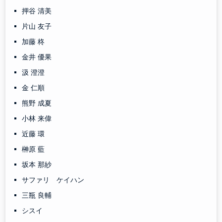
押谷 清美
片山 友子
加藤 柊
金井 優果
汲 澄澄
金 仁順
熊野 成夏
小林 来偉
近藤 環
榊原 藍
坂本 那紗
サファリ ケイハン
三瓶 良輔
シスイ