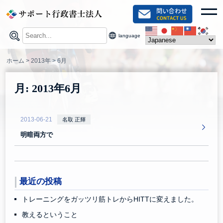
Skip
toggl
to
content
language
ホーム
>
2013年
>
6月
月:
2013年6月
2013-06-21
名取 正輝
明暗両方で
最近の投稿
トレーニングをガッツリ筋トレからHITTに変えました。
教えるということ