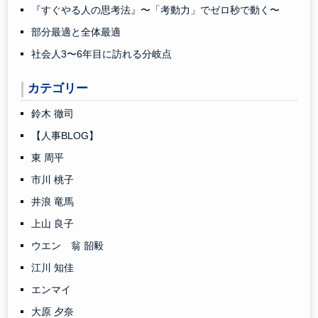
『すぐやる人の思考法』〜「考動力」でゼロ秒で動く〜
部分最適と全体最適
社会人3〜6年目に訪れる分岐点
カテゴリー
鈴木 徹司
【人事BLOG】
東 周平
市川 桃子
井浪 竜馬
上山 良子
ウエン 翁 韶毅
江川 知佳
エンマイ
大原 夕奈