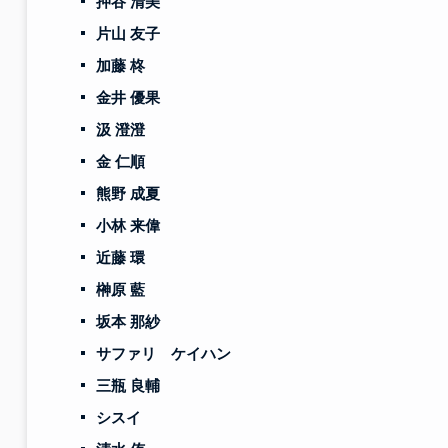
押谷 清美
片山 友子
加藤 柊
金井 優果
汲 澄澄
金 仁順
熊野 成夏
小林 来偉
近藤 環
榊原 藍
坂本 那紗
サファリ ケイハン
三瓶 良輔
シスイ