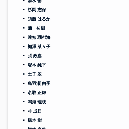
清水 侑
杉岡 志保
須藤 はるか
薗 祐樹
達知 瑚都海
棚澤 菜々子
張 政嘉
塚本 純平
土子 翠
鳥羽瀬 由季
名取 正輝
鳴海 理枝
朴 成日
橋本 樹