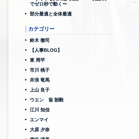
でゼロ秒で動く〜
部分最適と全体最適
カテゴリー
鈴木 徹司
【人事BLOG】
東 周平
市川 桃子
井浪 竜馬
上山 良子
ウエン 翁 韶毅
江川 知佳
エンマイ
大原 夕奈