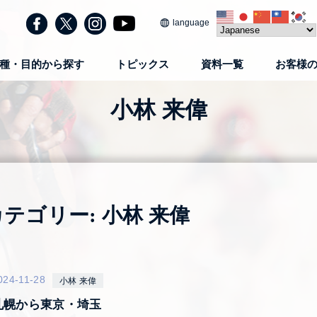
language
種・目的から探す
トピックス
資料一覧
お客様
小林 来偉
カテゴリー:
小林 来偉
024-11-28
小林 来偉
札幌から東京・埼玉