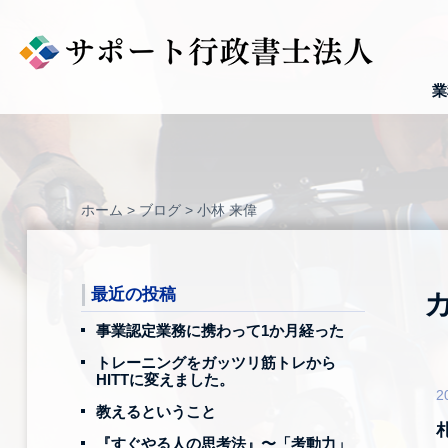
Skip
to
content
業
ホーム
>
ブログ
>
小林 来偉
最近の投稿
事業認定業務に携わって1か月経った
トレーニングをガッツリ筋トレから
HITTに変えました。
2
教えるということ
『すぐやる人の思考法』〜「考動力」