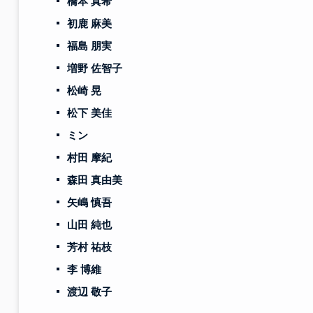
橋本 真希
初鹿 麻美
福島 朋実
増野 佐智子
松崎 晃
松下 美佳
ミン
村田 摩紀
森田 真由美
矢嶋 慎吾
山田 純也
芳村 祐枝
李 博維
渡辺 敬子