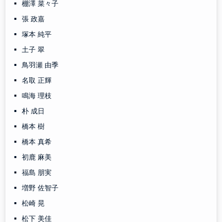
棚澤 菜々子
張 政嘉
塚本 純平
土子 翠
鳥羽瀬 由季
名取 正輝
鳴海 理枝
朴 成日
橋本 樹
橋本 真希
初鹿 麻美
福島 朋実
増野 佐智子
松崎 晃
松下 美佳