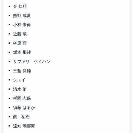
金 仁順
熊野 成夏
小林 来偉
近藤 環
榊原 藍
坂本 那紗
サファリ ケイハン
三瓶 良輔
シスイ
清水 侑
杉岡 志保
須藤 はるか
薗 祐樹
達知 瑚都海