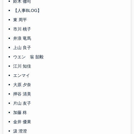
鈴木 徹司
【人事BLOG】
東 周平
市川 桃子
井浪 竜馬
上山 良子
ウエン 翁 韶毅
江川 知佳
エンマイ
大原 夕奈
押谷 清美
片山 友子
加藤 柊
金井 優果
汲 澄澄