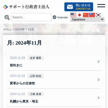
Skip
toggl
to
content
language
ホーム
>
2024年
>
11月
月:
2024年11月
2024-11-28
金井 優果
前向きに
2024-11-28
山田 純也
変革からの主体性
2024-11-28
小林 来偉
札幌から東京・埼玉