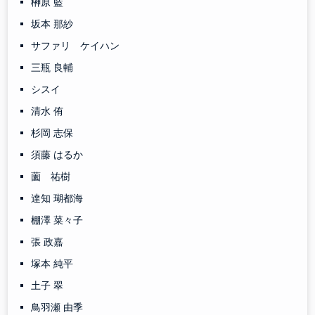
榊原 藍
坂本 那紗
サファリ ケイハン
三瓶 良輔
シスイ
清水 侑
杉岡 志保
須藤 はるか
薗 祐樹
達知 瑚都海
棚澤 菜々子
張 政嘉
塚本 純平
土子 翠
鳥羽瀬 由季