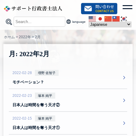
Skip
toggl
to
content
language
ホーム
>
2022年
>
2月
月:
2022年2月
2022-02-28
増野 佐智子
モチベーション？
2022-02-23
塚本 純平
日本人は時間を奪う天才②
2022-02-15
塚本 純平
日本人は時間を奪う天才①