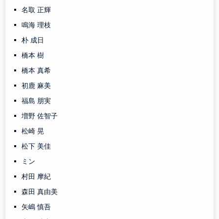
名取 正輝
鳴海 理枝
朴 成日
橋本 樹
橋本 真希
初鹿 麻美
福島 朋実
増野 佐智子
松崎 晃
松下 美佳
ミン
村田 摩紀
森田 真由美
矢嶋 慎吾