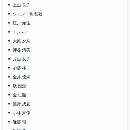
上山 良子
ウエン 翁 韶毅
江川 知佳
エンマイ
大原 夕奈
押谷 清美
片山 友子
加藤 柊
金井 優果
汲 澄澄
金 仁順
熊野 成夏
小林 来偉
近藤 環