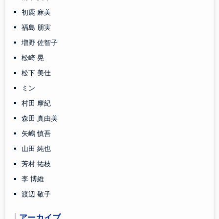
初鹿 麻美
福島 朋実
増野 佐智子
松崎 晃
松下 美佳
ミン
村田 摩紀
森田 真由美
矢嶋 慎吾
山田 純也
芳村 祐枝
李 博維
渡辺 敬子
アーカイブ