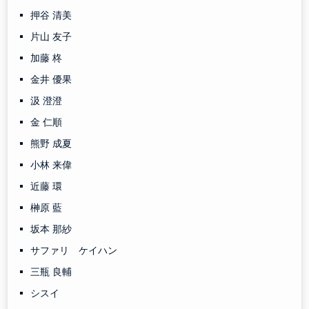
押谷 清美
片山 友子
加藤 柊
金井 優果
汲 澄澄
金 仁順
熊野 成夏
小林 来偉
近藤 環
榊原 藍
坂本 那紗
サファリ ケイハン
三瓶 良輔
シスイ