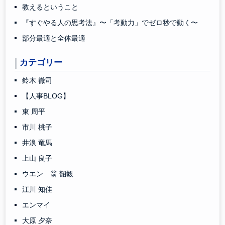
教えるということ
『すぐやる人の思考法』〜「考動力」でゼロ秒で動く〜
部分最適と全体最適
カテゴリー
鈴木 徹司
【人事BLOG】
東 周平
市川 桃子
井浪 竜馬
上山 良子
ウエン 翁 韶毅
江川 知佳
エンマイ
大原 夕奈