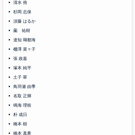
清水 侑
杉岡 志保
須藤 はるか
薗 祐樹
達知 瑚都海
棚澤 菜々子
張 政嘉
塚本 純平
土子 翠
鳥羽瀬 由季
名取 正輝
鳴海 理枝
朴 成日
橋本 樹
橋本 真希