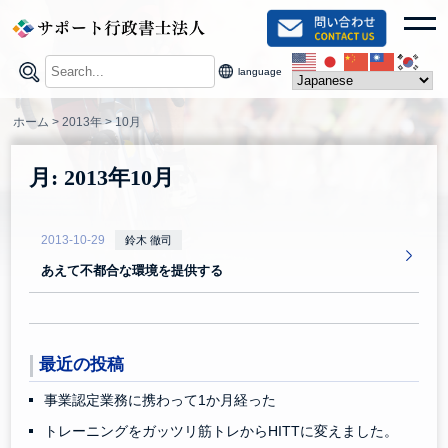
Skip
toggl
to
content
language
ホーム
>
2013年
>
10月
月:
2013年10月
2013-10-29
鈴木 徹司
あえて不都合な環境を提供する
最近の投稿
事業認定業務に携わって1か月経った
トレーニングをガッツリ筋トレからHITTに変えました。