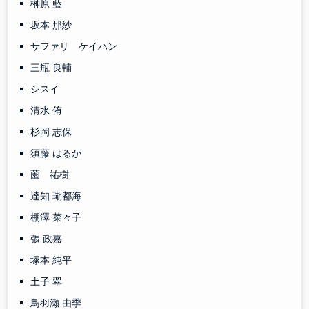
榊原 藍
坂本 那紗
サファリ ケイハン
三瓶 良輔
シスイ
清水 侑
杉岡 志保
須藤 はるか
薗 祐樹
達知 瑚都海
棚澤 菜々子
張 政嘉
塚本 純平
土子 翠
鳥羽瀬 由季