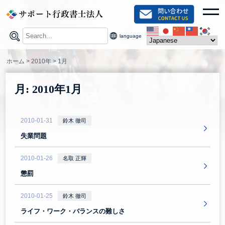
Skip
toggl
to
content
language
ホーム
>
2010年
>
1月
月:
2010年1月
2010-01-31
鈴木 徹司
失業問題
2010-01-26
名取 正輝
懲罰
2010-01-25
鈴木 徹司
ライフ・ワーク・バランスの難しさ