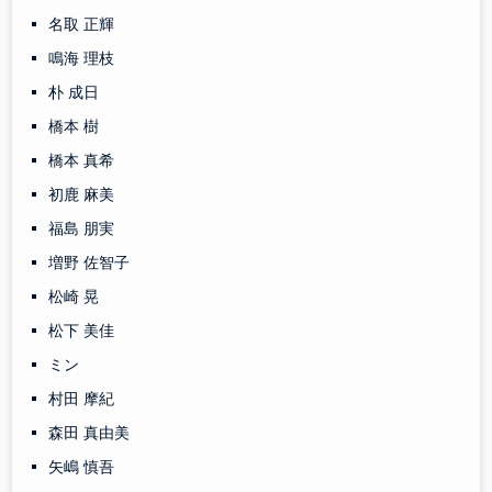
名取 正輝
鳴海 理枝
朴 成日
橋本 樹
橋本 真希
初鹿 麻美
福島 朋実
増野 佐智子
松崎 晃
松下 美佳
ミン
村田 摩紀
森田 真由美
矢嶋 慎吾