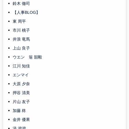
鈴木 徹司
【人事BLOG】
東 周平
市川 桃子
井浪 竜馬
上山 良子
ウエン 翁 韶毅
江川 知佳
エンマイ
大原 夕奈
押谷 清美
片山 友子
加藤 柊
金井 優果
汲 澄澄