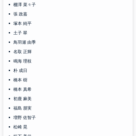
棚澤 菜々子
張 政嘉
塚本 純平
土子 翠
鳥羽瀬 由季
名取 正輝
鳴海 理枝
朴 成日
橋本 樹
橋本 真希
初鹿 麻美
福島 朋実
増野 佐智子
松崎 晃