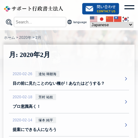
Skip
toggl
to
content
language
ホーム
>
2020年
>
2月
月:
2020年2月
2020-02-26
達知 瑚都海
目の前に見たことのない種が！あなたはどうする？
2020-02-18
芳村 祐枝
プロ意識高く！
2020-02-14
塚本 純平
提案にできる人になろう