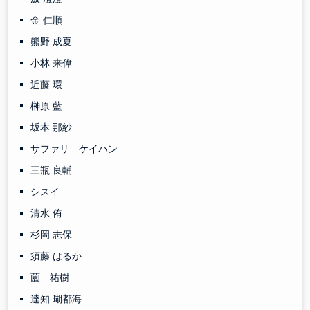
金 仁順
熊野 成夏
小林 来偉
近藤 環
榊原 藍
坂本 那紗
サファリ ケイハン
三瓶 良輔
シスイ
清水 侑
杉岡 志保
須藤 はるか
薗 祐樹
達知 瑚都海