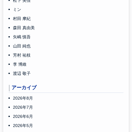
松下 美佳
ミン
村田 摩紀
森田 真由美
矢嶋 慎吾
山田 純也
芳村 祐枝
李 博維
渡辺 敬子
アーカイブ
2026年8月
2026年7月
2026年6月
2026年5月