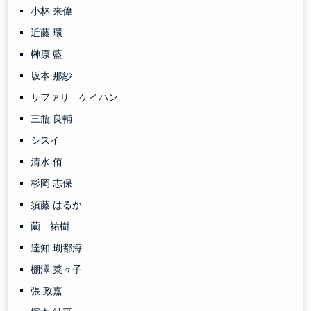
小林 来偉
近藤 環
榊原 藍
坂本 那紗
サファリ ケイハン
三瓶 良輔
シスイ
清水 侑
杉岡 志保
須藤 はるか
薗 祐樹
達知 瑚都海
棚澤 菜々子
張 政嘉