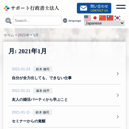
Skip
toggl
to
content
language
ホーム
>
2021年
>
1月
月:
2021年1月
2021-01-23
鈴木 徹司
自分が全力出しても、できない仕事
2021-01-21
塚本 純平
友人の婚活パーティから学ぶこと
2021-01-11
鈴木 徹司
セミナーからの覚醒