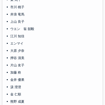
市川 桃子
井浪 竜馬
上山 良子
ウエン 翁 韶毅
江川 知佳
エンマイ
大原 夕奈
押谷 清美
片山 友子
加藤 柊
金井 優果
汲 澄澄
金 仁順
熊野 成夏