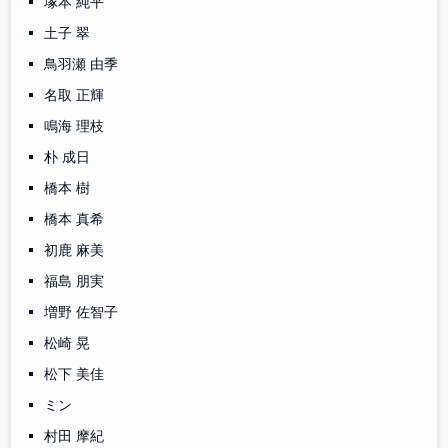
塚本 純平
土子 翠
鳥羽瀬 由季
名取 正輝
鳴海 理枝
朴 成日
橋本 樹
橋本 真希
初鹿 麻美
福島 朋実
増野 佐智子
松崎 晃
松下 美佳
ミン
村田 摩紀