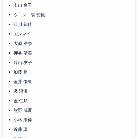
上山 良子
ウエン 翁 韶毅
江川 知佳
エンマイ
大原 夕奈
押谷 清美
片山 友子
加藤 柊
金井 優果
汲 澄澄
金 仁順
熊野 成夏
小林 来偉
近藤 環