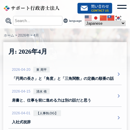
Skip
toggl
to
content
language
ホーム
>
2026年
>
4月
月:
2026年4月
2026-04-20
東 周平
「円周の長さ」と「角度」と「三角関数」の定義の順番の話
2026-04-15
清水 侑
肩書と、仕事を前に進める力は別の話だと思う
2026-04-01
【人事BLOG】
入社式祝辞