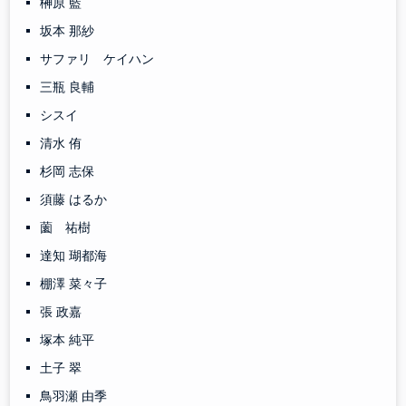
榊原 藍
坂本 那紗
サファリ ケイハン
三瓶 良輔
シスイ
清水 侑
杉岡 志保
須藤 はるか
薗 祐樹
達知 瑚都海
棚澤 菜々子
張 政嘉
塚本 純平
土子 翠
鳥羽瀬 由季