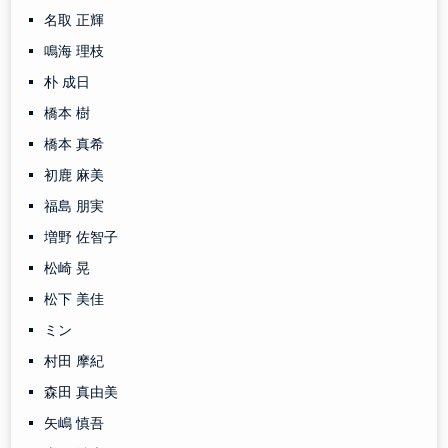
名取 正輝
鳴海 理枝
朴 成日
橋本 樹
橋本 真希
初鹿 麻美
福島 朋実
増野 佐智子
松崎 晃
松下 美佳
ミン
村田 摩紀
森田 真由美
矢嶋 慎吾