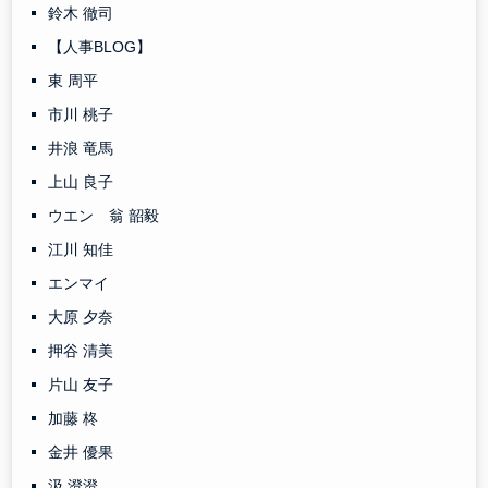
鈴木 徹司
【人事BLOG】
東 周平
市川 桃子
井浪 竜馬
上山 良子
ウエン 翁 韶毅
江川 知佳
エンマイ
大原 夕奈
押谷 清美
片山 友子
加藤 柊
金井 優果
汲 澄澄