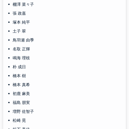
棚澤 菜々子
張 政嘉
塚本 純平
土子 翠
鳥羽瀬 由季
名取 正輝
鳴海 理枝
朴 成日
橋本 樹
橋本 真希
初鹿 麻美
福島 朋実
増野 佐智子
松崎 晃