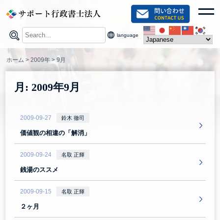
Skip
toggl
to
content
language
ホーム
>
2009年
>
9月
月:
2009年9月
2009-09-27
鈴木 徹司
価値観の相違の「解消」
2009-09-24
名取 正輝
銭湯のススメ
2009-09-15
名取 正輝
２ヶ月