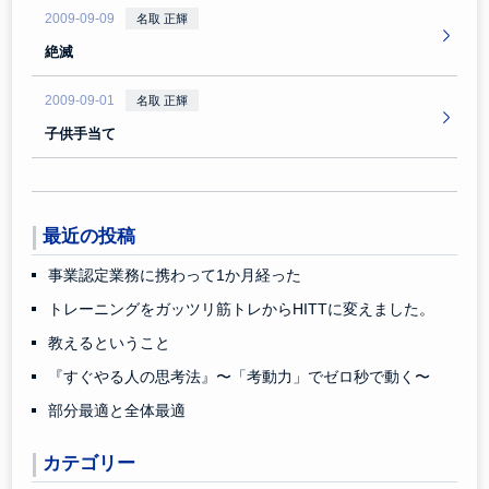
2009-09-09
名取 正輝
絶滅
2009-09-01
名取 正輝
子供手当て
最近の投稿
事業認定業務に携わって1か月経った
トレーニングをガッツリ筋トレからHITTに変えました。
教えるということ
『すぐやる人の思考法』〜「考動力」でゼロ秒で動く〜
部分最適と全体最適
カテゴリー