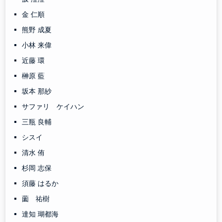
金 仁順
熊野 成夏
小林 来偉
近藤 環
榊原 藍
坂本 那紗
サファリ ケイハン
三瓶 良輔
シスイ
清水 侑
杉岡 志保
須藤 はるか
薗 祐樹
達知 瑚都海