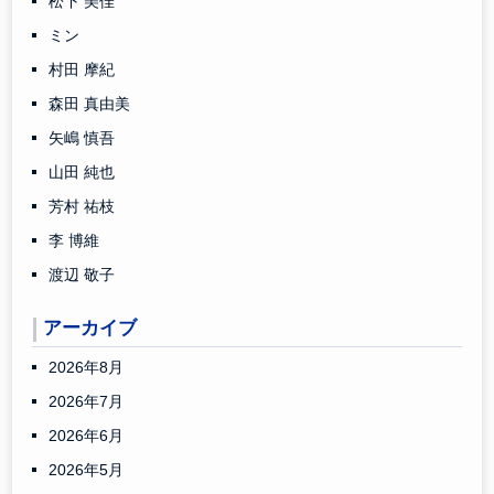
松下 美佳
ミン
村田 摩紀
森田 真由美
矢嶋 慎吾
山田 純也
芳村 祐枝
李 博維
渡辺 敬子
アーカイブ
2026年8月
2026年7月
2026年6月
2026年5月