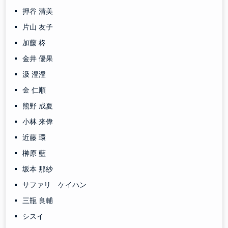
押谷 清美
片山 友子
加藤 柊
金井 優果
汲 澄澄
金 仁順
熊野 成夏
小林 来偉
近藤 環
榊原 藍
坂本 那紗
サファリ ケイハン
三瓶 良輔
シスイ