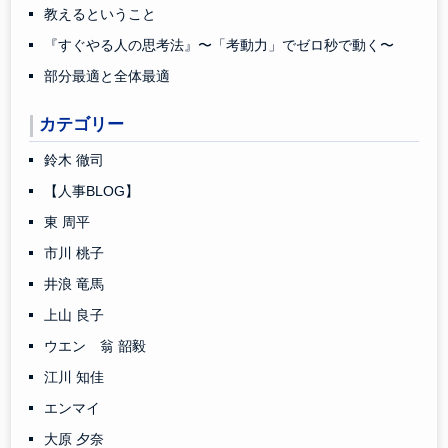
教えるということ
『すぐやる人の思考法』〜「考動力」でゼロ秒で動く〜
部分最適と全体最適
カテゴリー
鈴木 徹司
【人事BLOG】
東 周平
市川 桃子
井浪 竜馬
上山 良子
ウエン 翁 韶毅
江川 知佳
エンマイ
大原 夕奈