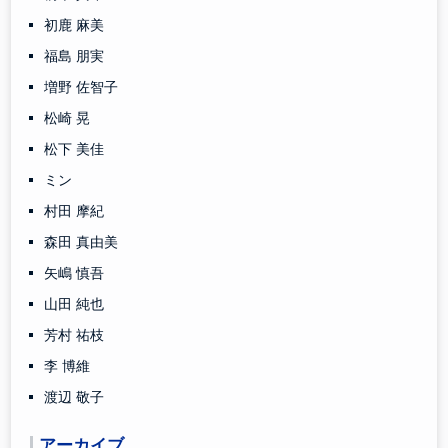
初鹿 麻美
福島 朋実
増野 佐智子
松崎 晃
松下 美佳
ミン
村田 摩紀
森田 真由美
矢嶋 慎吾
山田 純也
芳村 祐枝
李 博維
渡辺 敬子
アーカイブ