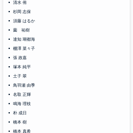
清水 侑
杉岡 志保
須藤 はるか
薗 祐樹
達知 瑚都海
棚澤 菜々子
張 政嘉
塚本 純平
土子 翠
鳥羽瀬 由季
名取 正輝
鳴海 理枝
朴 成日
橋本 樹
橋本 真希