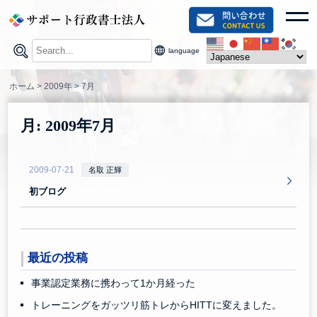
Skip
toggl
to
content
language
ホーム
>
2009年
>
7月
月:
2009年7月
2009-07-21
名取 正輝
初ブログ
最近の投稿
事業認定業務に携わって1か月経った
トレーニングをガッツリ筋トレからHITTに変えました。