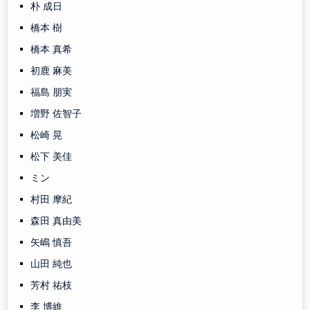
朴 成日
橋本 樹
橋本 真希
初鹿 麻美
福島 朋実
増野 佐智子
松崎 晃
松下 美佳
ミン
村田 摩紀
森田 真由美
矢嶋 慎吾
山田 純也
芳村 祐枝
李 博維