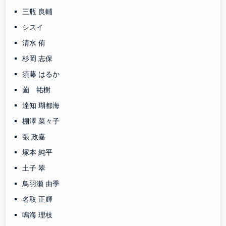
三瓶 良輔
シスイ
清水 侑
杉岡 志保
須藤 はるか
薗 祐樹
達知 瑚都海
棚澤 菜々子
張 政嘉
塚本 純平
土子 翠
鳥羽瀬 由季
名取 正輝
鳴海 理枝