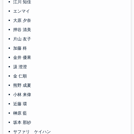
江川 知佳
エンマイ
大原 夕奈
押谷 清美
片山 友子
加藤 柊
金井 優果
汲 澄澄
金 仁順
熊野 成夏
小林 来偉
近藤 環
榊原 藍
坂本 那紗
サファリ ケイハン