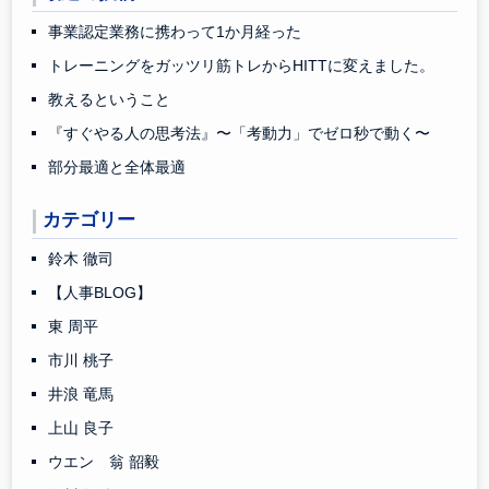
事業認定業務に携わって1か月経った
トレーニングをガッツリ筋トレからHITTに変えました。
教えるということ
『すぐやる人の思考法』〜「考動力」でゼロ秒で動く〜
部分最適と全体最適
カテゴリー
鈴木 徹司
【人事BLOG】
東 周平
市川 桃子
井浪 竜馬
上山 良子
ウエン 翁 韶毅