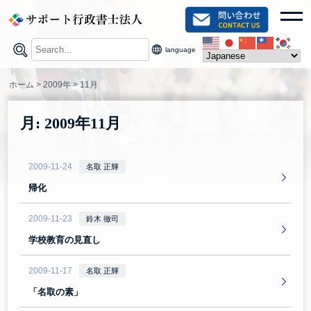
Skip
toggl
to
content
language
ホーム
>
2009年
>
11月
月:
2009年11月
2009-11-24
名取 正輝
帰化
2009-11-23
鈴木 徹司
学校教育の見直し
2009-11-17
名取 正輝
「名取の素」