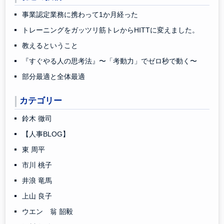
事業認定業務に携わって1か月経った
トレーニングをガッツリ筋トレからHITTに変えました。
教えるということ
『すぐやる人の思考法』〜「考動力」でゼロ秒で動く〜
部分最適と全体最適
カテゴリー
鈴木 徹司
【人事BLOG】
東 周平
市川 桃子
井浪 竜馬
上山 良子
ウエン 翁 韶毅