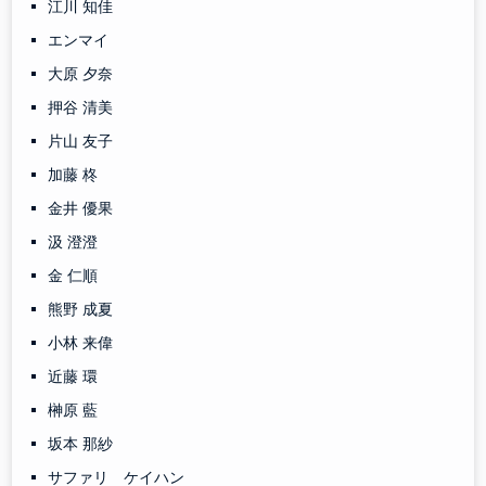
江川 知佳
エンマイ
大原 夕奈
押谷 清美
片山 友子
加藤 柊
金井 優果
汲 澄澄
金 仁順
熊野 成夏
小林 来偉
近藤 環
榊原 藍
坂本 那紗
サファリ ケイハン