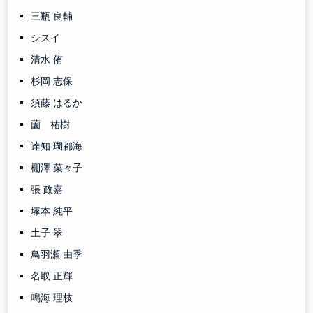
三瓶 良輔
シスイ
清水 侑
杉岡 志保
須藤 はるか
薗 祐樹
達知 瑚都海
棚澤 菜々子
張 政嘉
塚本 純平
土子 翠
鳥羽瀬 由季
名取 正輝
鳴海 理枝