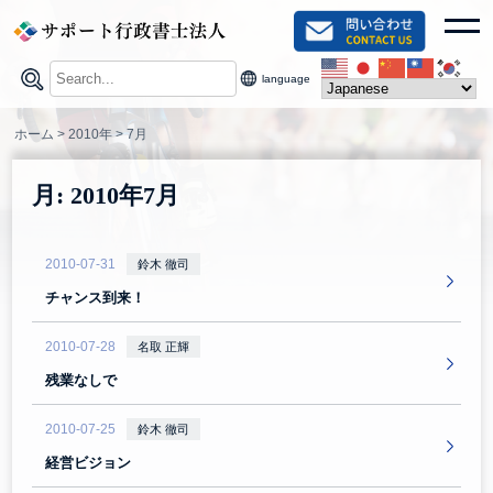
Skip
toggl
to
content
language
ホーム
>
2010年
>
7月
月:
2010年7月
2010-07-31
鈴木 徹司
チャンス到来！
2010-07-28
名取 正輝
残業なしで
2010-07-25
鈴木 徹司
経営ビジョン