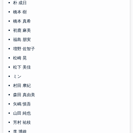
朴 成日
橋本 樹
橋本 真希
初鹿 麻美
福島 朋実
増野 佐智子
松崎 晃
松下 美佳
ミン
村田 摩紀
森田 真由美
矢嶋 慎吾
山田 純也
芳村 祐枝
李 博維