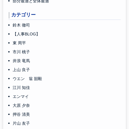
部分最適と全体最適
カテゴリー
鈴木 徹司
【人事BLOG】
東 周平
市川 桃子
井浪 竜馬
上山 良子
ウエン 翁 韶毅
江川 知佳
エンマイ
大原 夕奈
押谷 清美
片山 友子