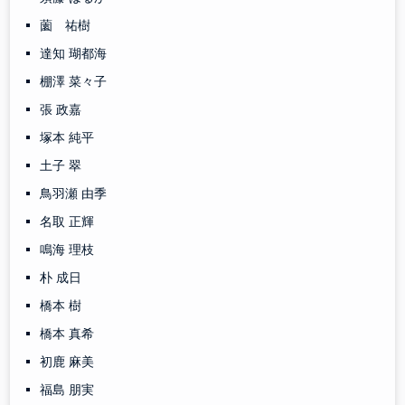
薗 祐樹
達知 瑚都海
棚澤 菜々子
張 政嘉
塚本 純平
土子 翠
鳥羽瀬 由季
名取 正輝
鳴海 理枝
朴 成日
橋本 樹
橋本 真希
初鹿 麻美
福島 朋実