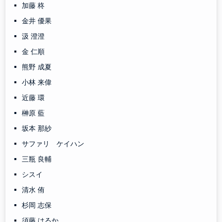
加藤 柊
金井 優果
汲 澄澄
金 仁順
熊野 成夏
小林 来偉
近藤 環
榊原 藍
坂本 那紗
サファリ ケイハン
三瓶 良輔
シスイ
清水 侑
杉岡 志保
須藤 はるか