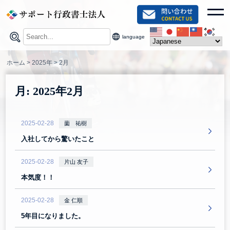
Skip
toggl
to
content
language
ホーム
>
2025年
>
2月
月:
2025年2月
2025-02-28
薗 祐樹
入社してから驚いたこと
2025-02-28
片山 友子
本気度！！
2025-02-28
金 仁順
5年目になりました。