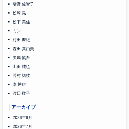
増野 佐智子
松崎 晃
松下 美佳
ミン
村田 摩紀
森田 真由美
矢嶋 慎吾
山田 純也
芳村 祐枝
李 博維
渡辺 敬子
アーカイブ
2026年8月
2026年7月