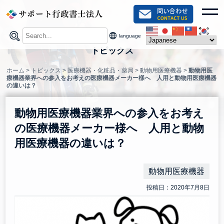
Skip
toggl
to
content
language
トピックス
ホーム
>
トピックス
>
医療機器・化粧品・薬局
>
動物用医療機器
>
動物用医
療機器業界への参入をお考えの医療機器メーカー様へ 人用と動物用医療機器
の違いは？
動物用医療機器業界への参入をお考え
の医療機器メーカー様へ 人用と動物
用医療機器の違いは？
動物用医療機器
投稿日：2020年7月8日