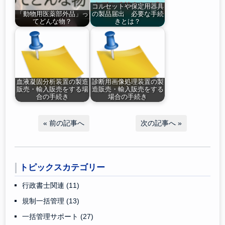
コルセットや保定用器具
「動物用医薬部外品」っ
の製品届出 必要な手続
てどんな物？
きとは？
血液凝固分析装置の製造
診断用画像処理装置の製
販売・輸入販売をする場
造販売・輸入販売をする
合の手続き
場合の手続き
«
前の記事へ
次の記事へ
»
トピックスカテゴリー
行政書士関連
(11)
規制一括管理
(13)
一括管理サポート
(27)