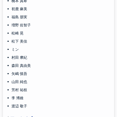
橋本 真希
初鹿 麻美
福島 朋実
増野 佐智子
松崎 晃
松下 美佳
ミン
村田 摩紀
森田 真由美
矢嶋 慎吾
山田 純也
芳村 祐枝
李 博維
渡辺 敬子