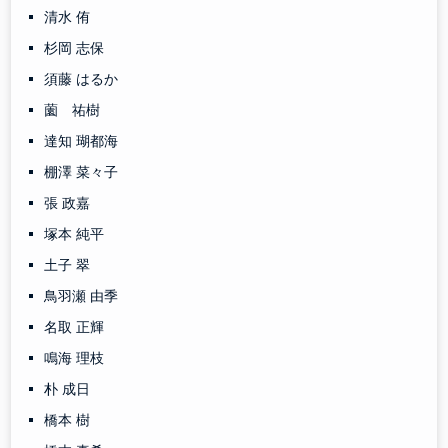
清水 侑
杉岡 志保
須藤 はるか
薗 祐樹
達知 瑚都海
棚澤 菜々子
張 政嘉
塚本 純平
土子 翠
鳥羽瀬 由季
名取 正輝
鳴海 理枝
朴 成日
橋本 樹