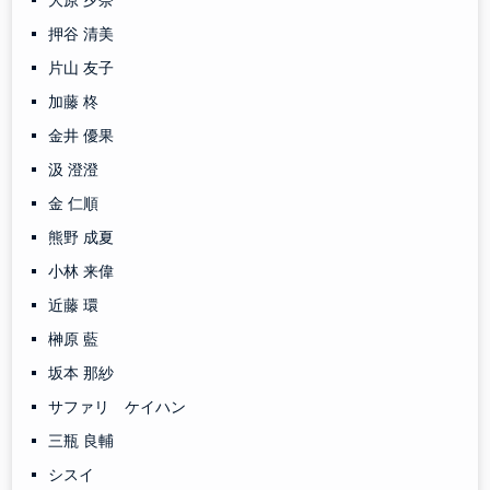
大原 夕奈
押谷 清美
片山 友子
加藤 柊
金井 優果
汲 澄澄
金 仁順
熊野 成夏
小林 来偉
近藤 環
榊原 藍
坂本 那紗
サファリ ケイハン
三瓶 良輔
シスイ