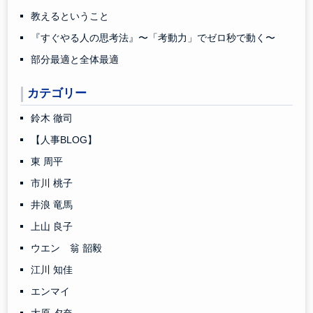
教えるということ
『すぐやる人の思考法』〜「考動力」でゼロ秒で動く〜
部分最適と全体最適
カテゴリー
鈴木 徹司
【人事BLOG】
東 周平
市川 桃子
井浪 竜馬
上山 良子
ウエン 翁 韶毅
江川 知佳
エンマイ