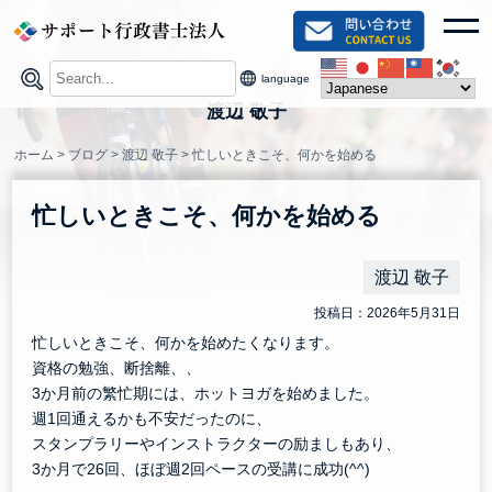
Skip
toggl
to
content
language
渡辺 敬子
ホーム
>
ブログ
>
渡辺 敬子
>
忙しいときこそ、何かを始める
忙しいときこそ、何かを始める
渡辺 敬子
投稿日：2026年5月31日
忙しいときこそ、何かを始めたくなります。
資格の勉強、断捨離、、
3か月前の繁忙期には、ホットヨガを始めました。
週1回通えるかも不安だったのに、
スタンプラリーやインストラクターの励ましもあり、
3か月で26回、ほぼ週2回ペースの受講に成功(^^)