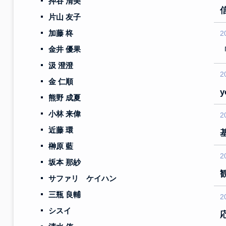
押谷 清美
片山 友子
加藤 柊
2
金井 優果
汲 澄澄
2
金 仁順
y
熊野 成夏
小林 来偉
2
近藤 環
榊原 藍
2
坂本 那紗
サファリ ケイハン
三瓶 良輔
2
シスイ