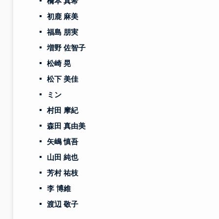
橋本 真希
初鹿 麻美
福島 朋実
増野 佐智子
松崎 晃
松下 美佳
ミン
村田 摩紀
森田 真由美
矢嶋 慎吾
山田 純也
芳村 祐枝
李 博維
渡辺 敬子