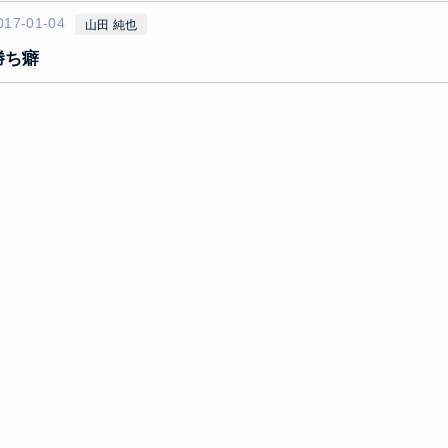
017-01-04
山田 純也
勝ち癖