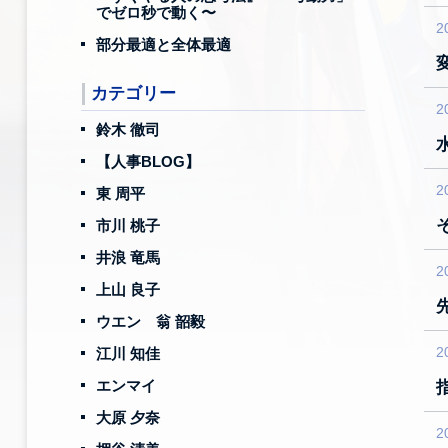
でゼロ秒で動く〜
2
部分最適と全体最適
カテゴリー
2
鈴木 徹司
【人事BLOG】
2
東 周平
市川 桃子
井浪 竜馬
2
上山 良子
ウエン 翁 韶毅
2
江川 知佳
エンマイ
大原 夕奈
2