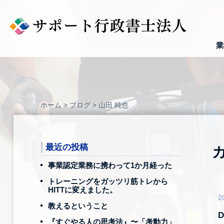
Skip
to
content
業
ホーム
>
ブログ
>
山田 純也
最近の投稿
事業認定業務に携わって1か月経った
トレーニングをガッツリ筋トレから
HITTに変えました。
2
教えるということ
D
『すぐやる人の思考法』〜「考動力」