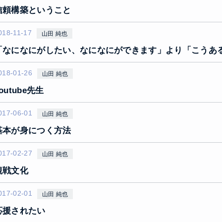
信頼構築ということ
018-11-17
山田 純也
「なになにがしたい、なになにができます」より「こうあ
018-01-26
山田 純也
outube先生
017-06-01
山田 純也
基本が身につく方法
017-02-27
山田 純也
観戦文化
017-02-01
山田 純也
応援されたい