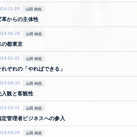
024-11-28
山田 純也
変革からの主体性
024-06-28
山田 純也
水の都東京
024-01-31
山田 純也
それぞれの「やればできる」
023-08-30
山田 純也
先入観と客観性
023-03-31
山田 純也
指定管理者ビジネスへの参入
019-09-20
山田 純也