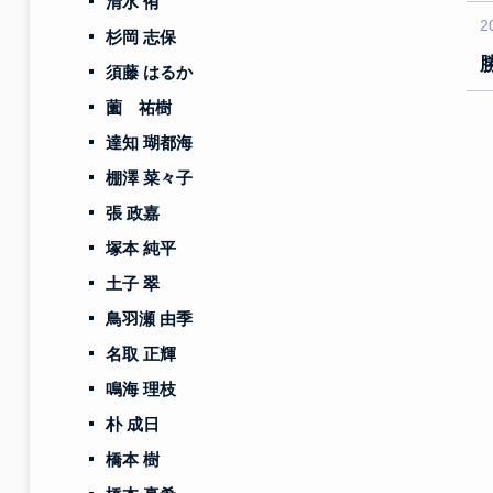
清水 侑
2
杉岡 志保
須藤 はるか
薗 祐樹
達知 瑚都海
棚澤 菜々子
張 政嘉
塚本 純平
土子 翠
鳥羽瀬 由季
名取 正輝
鳴海 理枝
朴 成日
橋本 樹