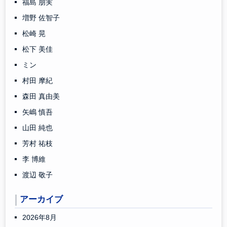
福島 朋実
増野 佐智子
松崎 晃
松下 美佳
ミン
村田 摩紀
森田 真由美
矢嶋 慎吾
山田 純也
芳村 祐枝
李 博維
渡辺 敬子
アーカイブ
2026年8月