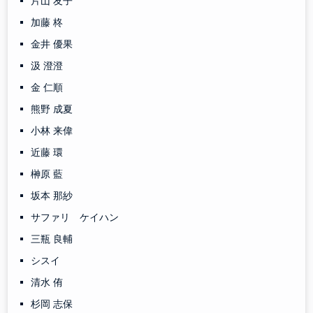
片山 友子
加藤 柊
金井 優果
汲 澄澄
金 仁順
熊野 成夏
小林 来偉
近藤 環
榊原 藍
坂本 那紗
サファリ ケイハン
三瓶 良輔
シスイ
清水 侑
杉岡 志保