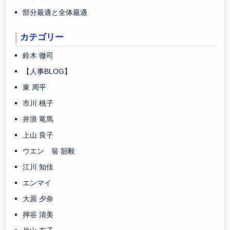
部分最適と全体最適
カテゴリー
鈴木 徹司
【人事BLOG】
東 周平
市川 桃子
井浪 竜馬
上山 良子
ウエン 翁 韶毅
江川 知佳
エンマイ
大原 夕奈
押谷 清美