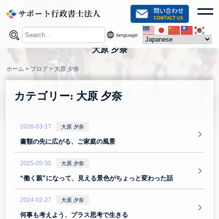
Skip
toggl
to
content
language
大原 夕奈
ホーム
>
ブログ
>
大原 夕奈
カテゴリー:
大原 夕奈
2026-03-17
大原 夕奈
書類の先に広がる、ご家庭の風景
2025-05-30
大原 夕奈
“働く親”になって、見える景色がちょっと変わった話
2024-02-27
大原 夕奈
何事も考えよう、プラス思考で生きる