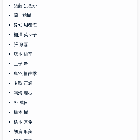
須藤 はるか
薗 祐樹
達知 瑚都海
棚澤 菜々子
張 政嘉
塚本 純平
土子 翠
鳥羽瀬 由季
名取 正輝
鳴海 理枝
朴 成日
橋本 樹
橋本 真希
初鹿 麻美