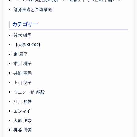
『すぐやる人の思考法』〜「考動力」でゼロ秒で動く〜
部分最適と全体最適
カテゴリー
鈴木 徹司
【人事BLOG】
東 周平
市川 桃子
井浪 竜馬
上山 良子
ウエン 翁 韶毅
江川 知佳
エンマイ
大原 夕奈
押谷 清美