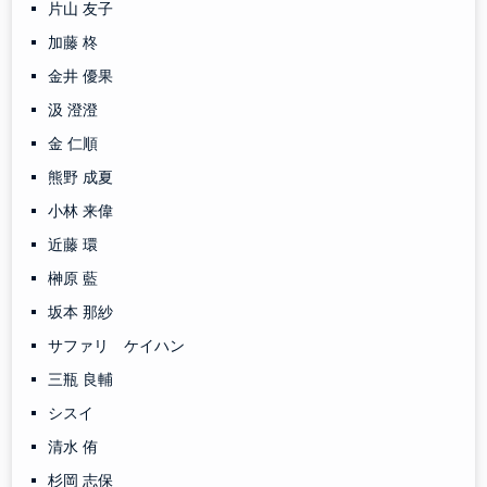
片山 友子
加藤 柊
金井 優果
汲 澄澄
金 仁順
熊野 成夏
小林 来偉
近藤 環
榊原 藍
坂本 那紗
サファリ ケイハン
三瓶 良輔
シスイ
清水 侑
杉岡 志保