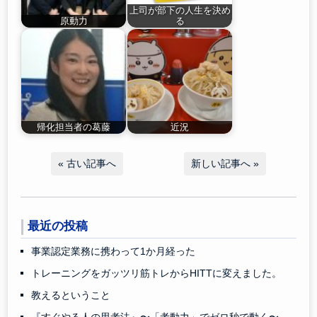
上司が部下の人生を決め
原動力
る
帰化担当者の葛藤
近況
«
古い記事へ
新しい記事へ
»
最近の投稿
事業認定業務に携わって1か月経った
トレーニングをガッツリ筋トレからHITTに変えました。
教えるということ