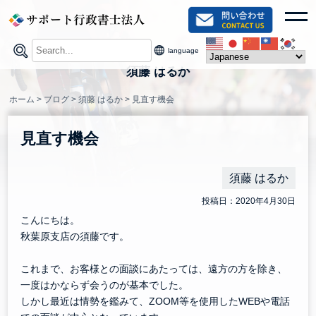
Skip
toggl
to
content
language
須藤 はるか
ホーム
>
ブログ
>
須藤 はるか
>
見直す機会
見直す機会
須藤 はるか
投稿日：2020年4月30日
こんにちは。
秋葉原支店の須藤です。
これまで、お客様との面談にあたっては、遠方の方を除き、
一度はかならず会うのが基本でした。
しかし最近は情勢を鑑みて、ZOOM等を使用したWEBや電話