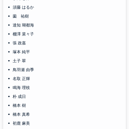
須藤 はるか
薗 祐樹
達知 瑚都海
棚澤 菜々子
張 政嘉
塚本 純平
土子 翠
鳥羽瀬 由季
名取 正輝
鳴海 理枝
朴 成日
橋本 樹
橋本 真希
初鹿 麻美