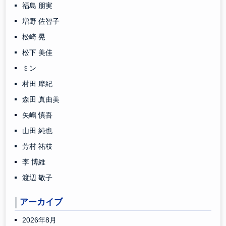
福島 朋実
増野 佐智子
松崎 晃
松下 美佳
ミン
村田 摩紀
森田 真由美
矢嶋 慎吾
山田 純也
芳村 祐枝
李 博維
渡辺 敬子
アーカイブ
2026年8月