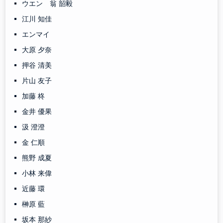
ウエン 翁 韶毅
江川 知佳
エンマイ
大原 夕奈
押谷 清美
片山 友子
加藤 柊
金井 優果
汲 澄澄
金 仁順
熊野 成夏
小林 来偉
近藤 環
榊原 藍
坂本 那紗