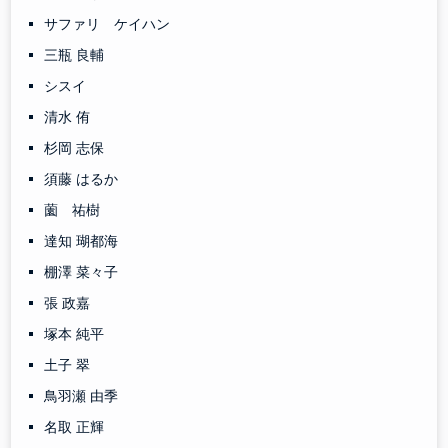
サファリ ケイハン
三瓶 良輔
シスイ
清水 侑
杉岡 志保
須藤 はるか
薗 祐樹
達知 瑚都海
棚澤 菜々子
張 政嘉
塚本 純平
土子 翠
鳥羽瀬 由季
名取 正輝