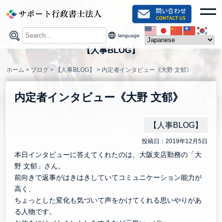
Skip
toggl
to
content
language
【人事BLOG】
ホーム
>
ブログ
>
【人事BLOG】
>
内定者インタビュー《大野 文郁》
内定者インタビュー《大野 文郁》
【人事BLOG】
投稿日：2019年12月5日
本日インタビューに答えてくれたのは、大阪支店勤務の「大
野 文郁」さん。
前向きで返事がはきはきしていてコミュニケーション能力が
高く、
ちょっとした変化も気づいて声をかけてくれる思いやりがあ
る人物です。