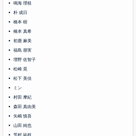
鳴海 理枝
朴 成日
橋本 樹
橋本 真希
初鹿 麻美
福島 朋実
増野 佐智子
松崎 晃
松下 美佳
ミン
村田 摩紀
森田 真由美
矢嶋 慎吾
山田 純也
芳村 祐枝