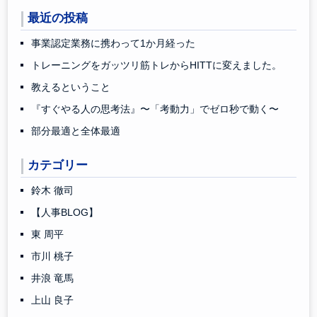
最近の投稿
事業認定業務に携わって1か月経った
トレーニングをガッツリ筋トレからHITTに変えました。
教えるということ
『すぐやる人の思考法』〜「考動力」でゼロ秒で動く〜
部分最適と全体最適
カテゴリー
鈴木 徹司
【人事BLOG】
東 周平
市川 桃子
井浪 竜馬
上山 良子