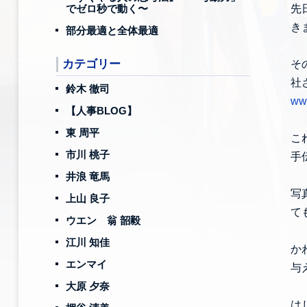
でゼロ秒で動く〜
先
き
部分最適と全体最適
カテゴリー
そ
社
鈴木 徹司
ww.
【人事BLOG】
東 周平
こ
市川 桃子
手
井浪 竜馬
写
上山 良子
て
ウエン 翁 韶毅
江川 知佳
か
エンマイ
与
大原 夕奈
は