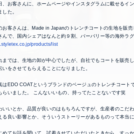
日、お客さんに、ホームページやインスタグラムに載せるイ
ました。
のお客さんは、Made in Japanのトレンチコートの生地
さんで、国内シェアはなんと約９割、バーバリー等の海外ラ
styletex.co.jp/products/list
れまでは、生地の卸が中心でしたが、自社でもコートを販売し
伝いをさせてもらえることになりました。
真はEDO COATというブランドのベージュのトレンチコー
もらいました。 こんないいもの、持ってたことないです笑
わいいとか、品質が良いのはもちろんですが、生産者のこだ
える良い影響とか、そういうストーリーがあるものって本当
じめてお話を聞いて、試着させていただいたときから、すっ