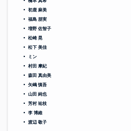
橋本 真希
初鹿 麻美
福島 朋実
増野 佐智子
松崎 晃
松下 美佳
ミン
村田 摩紀
森田 真由美
矢嶋 慎吾
山田 純也
芳村 祐枝
李 博維
渡辺 敬子