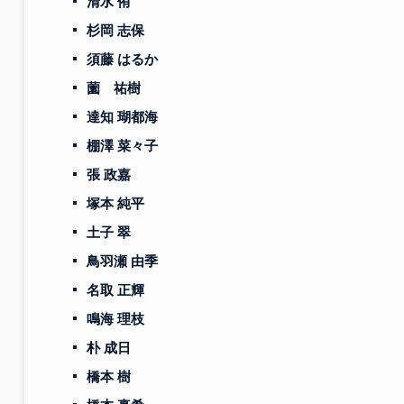
清水 侑
杉岡 志保
須藤 はるか
薗 祐樹
達知 瑚都海
棚澤 菜々子
張 政嘉
塚本 純平
土子 翠
鳥羽瀬 由季
名取 正輝
鳴海 理枝
朴 成日
橋本 樹