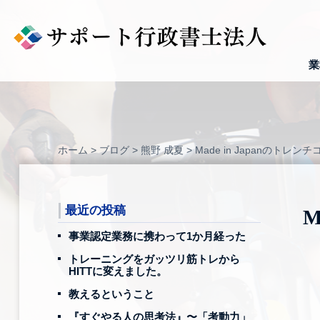
Skip
to
content
業
ホーム
>
ブログ
>
熊野 成夏
>
Made in Japanのト
最近の投稿
M
事業認定業務に携わって1か月経った
トレーニングをガッツリ筋トレから
HITTに変えました。
教えるということ
『すぐやる人の思考法』〜「考動力」